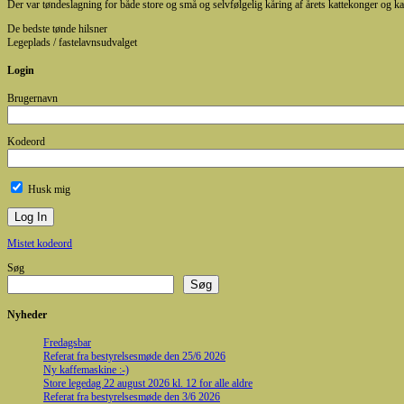
Der var tøndeslagning for både store og små og selvfølgelig kåring af årets kattekonger og ka
De bedste tønde hilsner
Legeplads / fastelavnsudvalget
Login
Brugernavn
Kodeord
Husk mig
Mistet kodeord
Søg
Søg
Nyheder
Fredagsbar
Referat fra bestyrelsesmøde den 25/6 2026
Ny kaffemaskine :-)
Store legedag 22 august 2026 kl. 12 for alle aldre
Referat fra bestyrelsesmøde den 3/6 2026