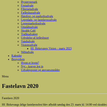
Bystævnepark
Festudvalg
Fibernetudvalg
Fælleshusudvalg
Høstfest- og markedsudvalg
Legeplads- og fastelavnsudvalg
Loppemarkedsudvalg
Områdeudvalg
Skralde Café
Trafikudvalget
Udvidelse af fælleshuset
Vandudvalg
Visionsudvalg
Hf. Birkevangs Vision – marts 2023
Webudvalg
Kalender
Bestyrelsen
Hvem er hvem?
Nyt – kræver log in
Udvalgsposter og ansvarsområder
Menu
Fastelavn 2020
Fastelavn 2020
Hf. Birkevangs årlige fastelavnsfest blev afholdt søndag den 23. marts kl. 14.00 ved skraldes