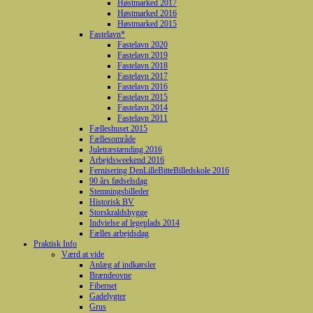
Høstmarked 2017
Høstmarked 2016
Høstmarked 2015
Fastelavn*
Fastelavn 2020
Fastelavn 2019
Fastelavn 2018
Fastelavn 2017
Fastelavn 2016
Fastelavn 2015
Fastelavn 2014
Fastelavn 2011
Fælleshuset 2015
Fællesområde
Juletræstænding 2016
Arbejdsweekend 2016
Fernisering DenLilleBitteBilledskole 2016
90 års fødselsdag
Stemningsbilleder
Historisk BV
Storskraldshygge
Indvielse af legeplads 2014
Fælles arbejdsdag
Praktisk Info
Værd at vide
Anlæg af indkørsler
Brændeovne
Fibernet
Gadelygter
Grus