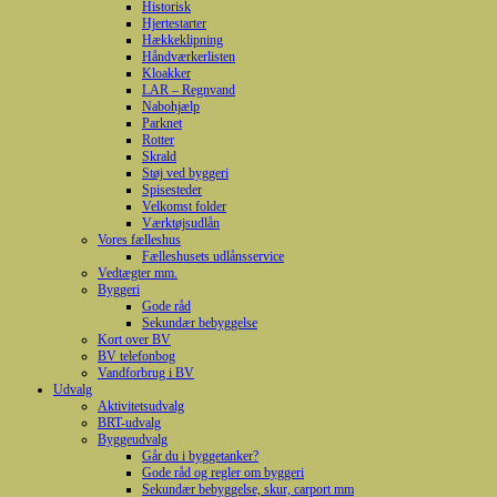
Historisk
Hjertestarter
Hækkeklipning
Håndværkerlisten
Kloakker
LAR – Regnvand
Nabohjælp
Parknet
Rotter
Skrald
Støj ved byggeri
Spisesteder
Velkomst folder
Værktøjsudlån
Vores fælleshus
Fælleshusets udlånsservice
Vedtægter mm.
Byggeri
Gode råd
Sekundær bebyggelse
Kort over BV
BV telefonbog
Vandforbrug i BV
Udvalg
Aktivitetsudvalg
BRT-udvalg
Byggeudvalg
Går du i byggetanker?
Gode råd og regler om byggeri
Sekundær bebyggelse, skur, carport mm