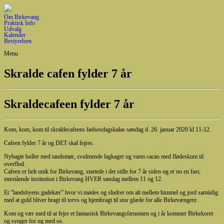
Om Birkevang
Praktisk Info
Udvalg
Kalender
Bestyrelsen
Menu
Skralde cafen fylder 7 år
Skraldecafeen fylder 7 år
Kom, kom, kom til skraldecafeens fødsesdagskalas søndag d. 26. januar 2020 kl 11-12.
Cafeen fylder 7 år og DET skal fejres.
Nybagte boller med tandsmør, svulmende lagkager og varm cacao med flødeskum til
overflod.
Cafeen er helt unik for Birkevang, startede i det stille for 7 år siden og er nu en fast,
enestående institution i Birkevang HVER søndag mellem 11 og 12.
Et “landsbyens gadekær” hvor vi mødes og sludrer om alt mellem himmel og jord samtidig
med at guld bliver bragt til torvs og hjembragt til stor glæde for alle Birkevængere.
Kom og vær med til at fejre et fantastisk Birkevangsfænomen og i år kommer Birkekoret
og synger for og med os.