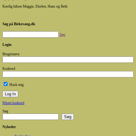
Kærlig hilsen Maggie, Elsebet, Hans og Beth
Søg på Birkevang.dk
Søg
Login
Brugernavn
Kodeord
Husk mig
Mistet kodeord
Søg
Søg
Nyheder