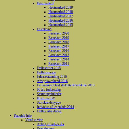
Høstmarked
Høstmarked 2019
Høstmarked 2018
Høstmarked 2017
Høstmarked 2016
Høstmarked 2015
Fastelavn*
Fastelavn 2020
Fastelavn 2019
Fastelavn 2018
Fastelavn 2017
Fastelavn 2016
Fastelavn 2015
Fastelavn 2014
Fastelavn 2011
Fælleshuset 2015
Fællesområde
Juletræstænding 2016
Arbejdsweekend 2016
Fernisering DenLilleBitteBilledskole 2016
90 års fødselsdag
Stemningsbilleder
Historisk BV
Storskraldshygge
Indvielse af legeplads 2014
Fælles arbejdsdag
Praktisk Info
Værd at vide
Anlæg af indkørsler
Brændeovne