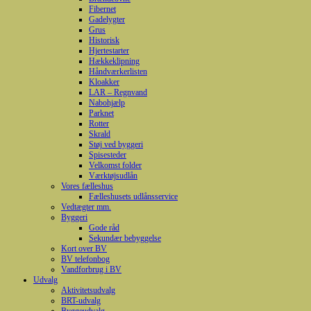
Fibernet
Gadelygter
Grus
Historisk
Hjertestarter
Hækkeklipning
Håndværkerlisten
Kloakker
LAR – Regnvand
Nabohjælp
Parknet
Rotter
Skrald
Støj ved byggeri
Spisesteder
Velkomst folder
Værktøjsudlån
Vores fælleshus
Fælleshusets udlånsservice
Vedtægter mm.
Byggeri
Gode råd
Sekundær bebyggelse
Kort over BV
BV telefonbog
Vandforbrug i BV
Udvalg
Aktivitetsudvalg
BRT-udvalg