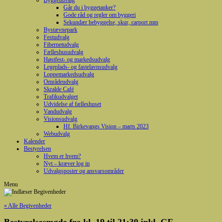
Byggeudvalg
Går du i byggetanker?
Gode råd og regler om byggeri
Sekundær bebyggelse, skur, carport mm
Bystævnepark
Festudvalg
Fibernetudvalg
Fælleshusudvalg
Høstfest- og markedsudvalg
Legeplads- og fastelavnsudvalg
Loppemarkedsudvalg
Områdeudvalg
Skralde Café
Trafikudvalget
Udvidelse af fælleshuset
Vandudvalg
Visionsudvalg
Hf. Birkevangs Vision – marts 2023
Webudvalg
Kalender
Bestyrelsen
Hvem er hvem?
Nyt – kræver log in
Udvalgsposter og ansvarsområder
Menu
« Alle Begivenheder
Bestyrelsesmøde fra kl. 19 til 21:30 inkl. GF