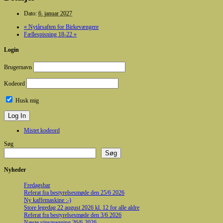
Dato:
6. januar 2027
«
Nytårsaften for Birkevængere
Fællespisning 18-22
»
Login
Brugernavn
Kodeord
Husk mig
Mistet kodeord
Søg
Søg
Nyheder
Fredagsbar
Referat fra bestyrelsesmøde den 25/6 2026
Ny kaffemaskine :-)
Store legedag 22 august 2026 kl. 12 for alle aldre
Referat fra bestyrelsesmøde den 3/6 2026
Næste vinsmagning 26/6-2026