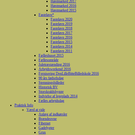
Høstmarked 2017
Høstmarked 2016
Høstmarked 2015
Fastelavn*
Fastelavn 2020
Fastelavn 2019
Fastelavn 2018
Fastelavn 2017
Fastelavn 2016
Fastelavn 2015
Fastelavn 2014
Fastelavn 2011
Fælleshuset 2015
Fællesområde
Juletræstænding 2016
Arbejdsweekend 2016
Fernisering DenLilleBitteBilledskole 2016
90 års fødselsdag
Stemningsbilleder
Historisk BV
Storskraldshygge
Indvielse af legeplads 2014
Fælles arbejdsdag
Praktisk Info
Værd at vide
Anlæg af indkørsler
Brændeovne
Fibernet
Gadelygter
Grus