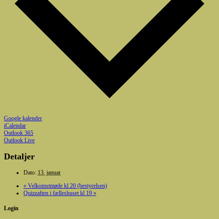
Google kalender
iCalendar
Outlook 365
Outlook Live
Detaljer
Dato:
13. januar
«
Velkomstmøde kl 20 (bestyrelsen)
Quizzaften i fælleshuset kl 19
»
Login