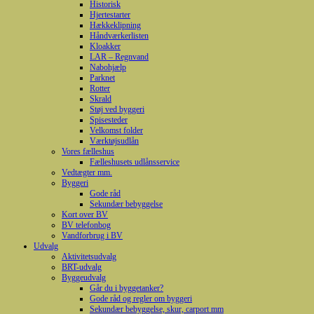
Historisk
Hjertestarter
Hækkeklipning
Håndværkerlisten
Kloakker
LAR – Regnvand
Nabohjælp
Parknet
Rotter
Skrald
Støj ved byggeri
Spisesteder
Velkomst folder
Værktøjsudlån
Vores fælleshus
Fælleshusets udlånsservice
Vedtægter mm.
Byggeri
Gode råd
Sekundær bebyggelse
Kort over BV
BV telefonbog
Vandforbrug i BV
Udvalg
Aktivitetsudvalg
BRT-udvalg
Byggeudvalg
Går du i byggetanker?
Gode råd og regler om byggeri
Sekundær bebyggelse, skur, carport mm