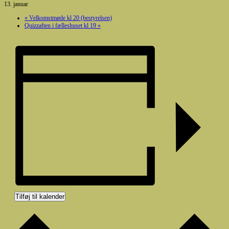
13. januar
«
Velkomstmøde kl 20 (bestyrelsen)
Quizzaften i fælleshuset kl 19
»
Tilføj til kalender