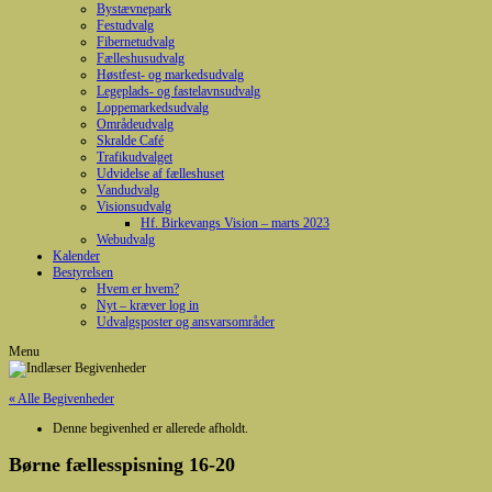
Bystævnepark
Festudvalg
Fibernetudvalg
Fælleshusudvalg
Høstfest- og markedsudvalg
Legeplads- og fastelavnsudvalg
Loppemarkedsudvalg
Områdeudvalg
Skralde Café
Trafikudvalget
Udvidelse af fælleshuset
Vandudvalg
Visionsudvalg
Hf. Birkevangs Vision – marts 2023
Webudvalg
Kalender
Bestyrelsen
Hvem er hvem?
Nyt – kræver log in
Udvalgsposter og ansvarsområder
Menu
« Alle Begivenheder
Denne begivenhed er allerede afholdt.
Børne fællesspisning 16-20