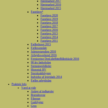
Høstmarked 2017
Høstmarked 2016
Høstmarked 2015
Fastelavn*
Fastelavn 2020
Fastelavn 2019
Fastelavn 2018
Fastelavn 2017
Fastelavn 2016
Fastelavn 2015
Fastelavn 2014
Fastelavn 2011
Fælleshuset 2015
Fællesområde
Juletræstænding 2016
Arbejdsweekend 2016
Fernisering DenLilleBitteBilledskole 2016
90 års fødselsdag
Stemningsbilleder
Historisk BV
Storskraldshygge
Indvielse af legeplads 2014
Fælles arbejdsdag
Praktisk Info
Værd at vide
Anlæg af indkørsler
Brændeovne
Fibernet
Gadelygter
Grus