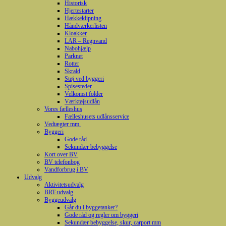
Historisk
Hjertestarter
Hækkeklipning
Håndværkerlisten
Kloakker
LAR – Regnvand
Nabohjælp
Parknet
Rotter
Skrald
Støj ved byggeri
Spisesteder
Velkomst folder
Værktøjsudlån
Vores fælleshus
Fælleshusets udlånsservice
Vedtægter mm.
Byggeri
Gode råd
Sekundær bebyggelse
Kort over BV
BV telefonbog
Vandforbrug i BV
Udvalg
Aktivitetsudvalg
BRT-udvalg
Byggeudvalg
Går du i byggetanker?
Gode råd og regler om byggeri
Sekundær bebyggelse, skur, carport mm