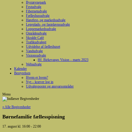
Bystævnepark
Festudvalg
Fibernetudvalg
Fælleshusudvalg
Høstfest- og markedsudvalg
Legeplads- og fastelavnsudvalg
Loppemarkedsudvalg
Områdeudvalg
Skralde Café
Trafikudvalget
Udvidelse af fælleshuset
Vandudvalg
Visionsudvalg
Hf. Birkevangs Vision – marts 2023
Webudvalg
Kalender
Bestyrelsen
Hvem er hvem?
Nyt – kræver log in
Udvalgsposter og ansvarsområder
Menu
« Alle Begivenheder
Børnefamilie fællesspisning
17. august kl. 16:00
-
22:00