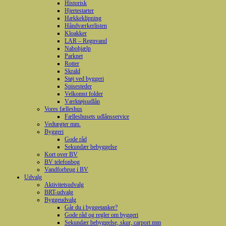
Historisk
Hjertestarter
Hækkeklipning
Håndværkerlisten
Kloakker
LAR – Regnvand
Nabohjælp
Parknet
Rotter
Skrald
Støj ved byggeri
Spisesteder
Velkomst folder
Værktøjsudlån
Vores fælleshus
Fælleshusets udlånsservice
Vedtægter mm.
Byggeri
Gode råd
Sekundær bebyggelse
Kort over BV
BV telefonbog
Vandforbrug i BV
Udvalg
Aktivitetsudvalg
BRT-udvalg
Byggeudvalg
Går du i byggetanker?
Gode råd og regler om byggeri
Sekundær bebyggelse, skur, carport mm