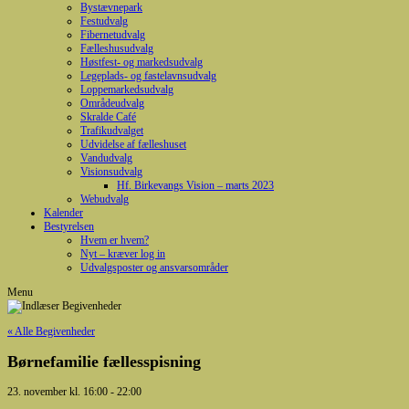
Bystævnepark
Festudvalg
Fibernetudvalg
Fælleshusudvalg
Høstfest- og markedsudvalg
Legeplads- og fastelavnsudvalg
Loppemarkedsudvalg
Områdeudvalg
Skralde Café
Trafikudvalget
Udvidelse af fælleshuset
Vandudvalg
Visionsudvalg
Hf. Birkevangs Vision – marts 2023
Webudvalg
Kalender
Bestyrelsen
Hvem er hvem?
Nyt – kræver log in
Udvalgsposter og ansvarsområder
Menu
« Alle Begivenheder
Børnefamilie fællesspisning
23. november kl. 16:00
-
22:00