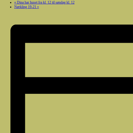
«
Dina har huset fra kl. 12 til søndag kl. 12
Nørkling 19-21
»