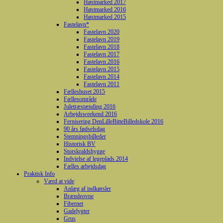
Høstmarked 2017
Høstmarked 2016
Høstmarked 2015
Fastelavn*
Fastelavn 2020
Fastelavn 2019
Fastelavn 2018
Fastelavn 2017
Fastelavn 2016
Fastelavn 2015
Fastelavn 2014
Fastelavn 2011
Fælleshuset 2015
Fællesområde
Juletræstænding 2016
Arbejdsweekend 2016
Fernisering DenLilleBitteBilledskole 2016
90 års fødselsdag
Stemningsbilleder
Historisk BV
Storskraldshygge
Indvielse af legeplads 2014
Fælles arbejdsdag
Praktisk Info
Værd at vide
Anlæg af indkørsler
Brændeovne
Fibernet
Gadelygter
Grus