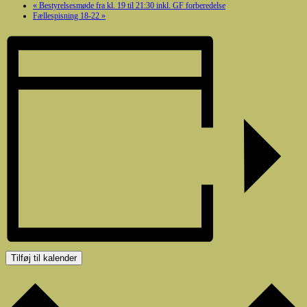
«
Bestyrelsesmøde fra kl. 19 til 21:30 inkl. GF forberedelse
Fællespisning 18-22
»
Tilføj til kalender