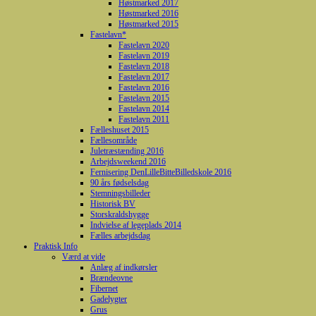
Høstmarked 2017
Høstmarked 2016
Høstmarked 2015
Fastelavn*
Fastelavn 2020
Fastelavn 2019
Fastelavn 2018
Fastelavn 2017
Fastelavn 2016
Fastelavn 2015
Fastelavn 2014
Fastelavn 2011
Fælleshuset 2015
Fællesområde
Juletræstænding 2016
Arbejdsweekend 2016
Fernisering DenLilleBitteBilledskole 2016
90 års fødselsdag
Stemningsbilleder
Historisk BV
Storskraldshygge
Indvielse af legeplads 2014
Fælles arbejdsdag
Praktisk Info
Værd at vide
Anlæg af indkørsler
Brændeovne
Fibernet
Gadelygter
Grus