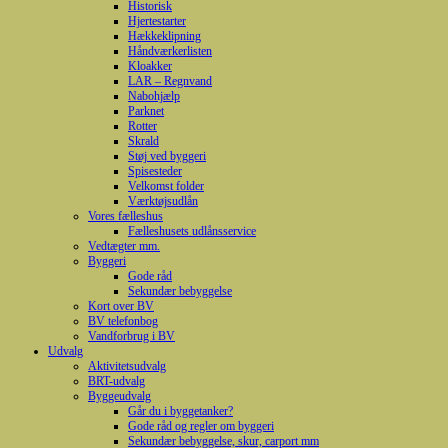
Historisk
Hjertestarter
Hækkeklipning
Håndværkerlisten
Kloakker
LAR – Regnvand
Nabohjælp
Parknet
Rotter
Skrald
Støj ved byggeri
Spisesteder
Velkomst folder
Værktøjsudlån
Vores fælleshus
Fælleshusets udlånsservice
Vedtægter mm.
Byggeri
Gode råd
Sekundær bebyggelse
Kort over BV
BV telefonbog
Vandforbrug i BV
Udvalg
Aktivitetsudvalg
BRT-udvalg
Byggeudvalg
Går du i byggetanker?
Gode råd og regler om byggeri
Sekundær bebyggelse, skur, carport mm