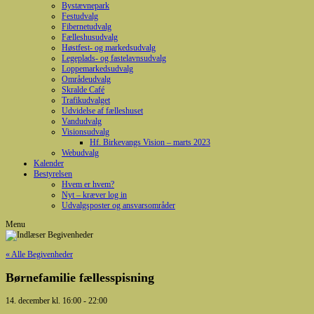
Bystævnepark
Festudvalg
Fibernetudvalg
Fælleshusudvalg
Høstfest- og markedsudvalg
Legeplads- og fastelavnsudvalg
Loppemarkedsudvalg
Områdeudvalg
Skralde Café
Trafikudvalget
Udvidelse af fælleshuset
Vandudvalg
Visionsudvalg
Hf. Birkevangs Vision – marts 2023
Webudvalg
Kalender
Bestyrelsen
Hvem er hvem?
Nyt – kræver log in
Udvalgsposter og ansvarsområder
Menu
« Alle Begivenheder
Børnefamilie fællesspisning
14. december kl. 16:00
-
22:00