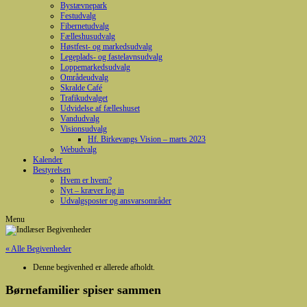
Bystævnepark
Festudvalg
Fibernetudvalg
Fælleshusudvalg
Høstfest- og markedsudvalg
Legeplads- og fastelavnsudvalg
Loppemarkedsudvalg
Områdeudvalg
Skralde Café
Trafikudvalget
Udvidelse af fælleshuset
Vandudvalg
Visionsudvalg
Hf. Birkevangs Vision – marts 2023
Webudvalg
Kalender
Bestyrelsen
Hvem er hvem?
Nyt – kræver log in
Udvalgsposter og ansvarsområder
Menu
« Alle Begivenheder
Denne begivenhed er allerede afholdt.
Børnefamilier spiser sammen