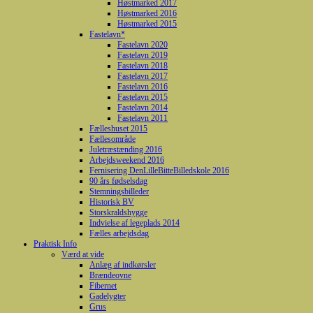
Høstmarked 2017
Høstmarked 2016
Høstmarked 2015
Fastelavn*
Fastelavn 2020
Fastelavn 2019
Fastelavn 2018
Fastelavn 2017
Fastelavn 2016
Fastelavn 2015
Fastelavn 2014
Fastelavn 2011
Fælleshuset 2015
Fællesområde
Juletræstænding 2016
Arbejdsweekend 2016
Fernisering DenLilleBitteBilledskole 2016
90 års fødselsdag
Stemningsbilleder
Historisk BV
Storskraldshygge
Indvielse af legeplads 2014
Fælles arbejdsdag
Praktisk Info
Værd at vide
Anlæg af indkørsler
Brændeovne
Fibernet
Gadelygter
Grus