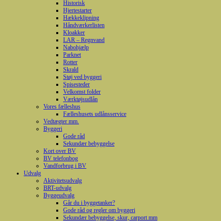
Historisk
Hjertestarter
Hækkeklipning
Håndværkerlisten
Kloakker
LAR – Regnvand
Nabohjælp
Parknet
Rotter
Skrald
Støj ved byggeri
Spisesteder
Velkomst folder
Værktøjsudlån
Vores fælleshus
Fælleshusets udlånsservice
Vedtægter mm.
Byggeri
Gode råd
Sekundær bebyggelse
Kort over BV
BV telefonbog
Vandforbrug i BV
Udvalg
Aktivitetsudvalg
BRT-udvalg
Byggeudvalg
Går du i byggetanker?
Gode råd og regler om byggeri
Sekundær bebyggelse, skur, carport mm