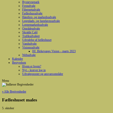
Bystævnepark
Festudvalg
Fibernetudvalg
Fælleshusudvalg
Høstfest- og markedsudvalg
Legeplads- og fastelavnsudvalg
Loppemarkedsudvalg
Områdeudvalg
Skralde Café
Trafikudvalget
Udvidelse af fælleshuset
Vandudvalg
Visionsudvalg
Hf. Birkevangs Vision – marts 2023
Webudvalg
Kalender
Bestyrelsen
Hvem er hvem?
Nyt – kræver log in
Udvalgsposter og ansvarsområder
Menu
« Alle Begivenheder
Fælleshuset males
5. oktober