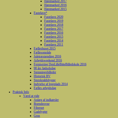
Høstmarked 2017
Høstmarked 2016
Høstmarked 2015
Fastelavn*
Fastelavn 2020
Fastelavn 2019
Fastelavn 2018
Fastelavn 2017
Fastelavn 2016
Fastelavn 2015
Fastelavn 2014
Fastelavn 2011
Fælleshuset 2015
Fællesområde
Juletræstænding 2016
Arbejdsweekend 2016
Fernisering DenLilleBitteBilledskole 2016
90 års fødselsdag
Stemningsbilleder
Historisk BV
Storskraldshygge
Indvielse af legeplads 2014
Fælles arbejdsdag
Praktisk Info
Værd at vide
Anlæg af indkørsler
Brændeovne
Fibernet
Gadelygter
Grus