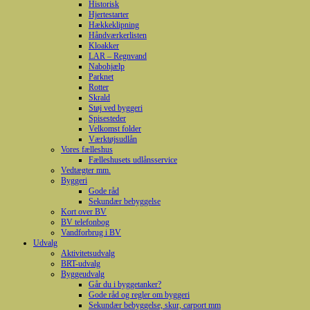
Historisk
Hjertestarter
Hækkeklipning
Håndværkerlisten
Kloakker
LAR – Regnvand
Nabohjælp
Parknet
Rotter
Skrald
Støj ved byggeri
Spisesteder
Velkomst folder
Værktøjsudlån
Vores fælleshus
Fælleshusets udlånsservice
Vedtægter mm.
Byggeri
Gode råd
Sekundær bebyggelse
Kort over BV
BV telefonbog
Vandforbrug i BV
Udvalg
Aktivitetsudvalg
BRT-udvalg
Byggeudvalg
Går du i byggetanker?
Gode råd og regler om byggeri
Sekundær bebyggelse, skur, carport mm