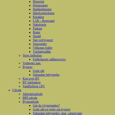
Historisk
Hjertestarter
Hækkeklipning
Håndværkerlisten
Kloakker
LAR – Regnvand
Nabohjælp
Parknet
Rotter
Skrald
Støj ved byggeri
Spisesteder
Velkomst folder
Værktøjsudlån
Vores fælleshus
Fælleshusets udlånsservice
Vedtægter mm.
Byggeri
Gode råd
Sekundær bebyggelse
Kort over BV
BV telefonbog
Vandforbrug i BV
Udvalg
Aktivitetsudvalg
BRT-udvalg
Byggeudvalg
Går du i byggetanker?
Gode råd og regler om byggeri
Sekundær bebyggelse, skur, carport mm