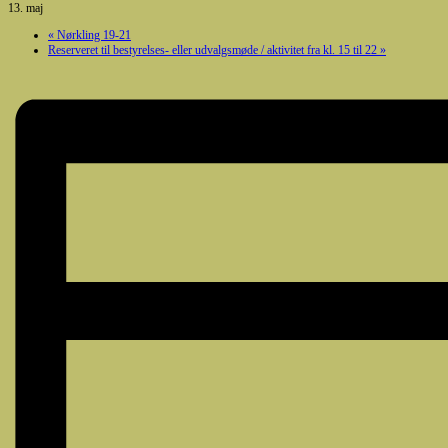
13. maj
«
Nørkling 19-21
Reserveret til bestyrelses- eller udvalgsmøde / aktivitet fra kl. 15 til 22
»