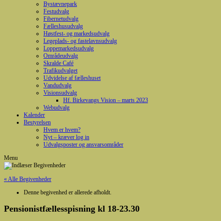
Bystævnepark
Festudvalg
Fibernetudvalg
Fælleshusudvalg
Høstfest- og markedsudvalg
Legeplads- og fastelavnsudvalg
Loppemarkedsudvalg
Områdeudvalg
Skralde Café
Trafikudvalget
Udvidelse af fælleshuset
Vandudvalg
Visionsudvalg
Hf. Birkevangs Vision – marts 2023
Webudvalg
Kalender
Bestyrelsen
Hvem er hvem?
Nyt – kræver log in
Udvalgsposter og ansvarsområder
Menu
« Alle Begivenheder
Denne begivenhed er allerede afholdt.
Pensionistfællesspisning kl 18-23.30