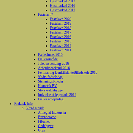
Høstmarked 2017
Høstmarked 2016
Høstmarked 2015
Fastelavn*
Fastelavn 2020
Fastelavn 2019
Fastelavn 2018
Fastelavn 2017
Fastelavn 2016
Fastelavn 2015
Fastelavn 2014
Fastelavn 2011
Fælleshuset 2015
Fællesområde
Juletræstænding 2016
Arbejdsweekend 2016
Fernisering DenLilleBitteBilledskole 2016
90 års fødselsdag
Stemningsbilleder
Historisk BV
Storskraldshygge
Indvielse af legeplads 2014
Fælles arbejdsdag
Praktisk Info
Værd at vide
Anlæg af indkørsler
Brændeovne
Fibernet
Gadelygter
Grus