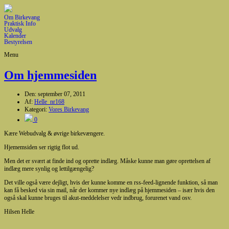
Om Birkevang
Praktisk Info
Udvalg
Kalender
Bestyrelsen
Menu
Om hjemmesiden
Den:
september 07, 2011
Af:
Helle_nr168
Kategori:
Vores Birkevang
0
Kære Webudvalg & øvrige birkevængere.
Hjememsiden ser rigtig flot ud.
Men det er svært at finde ind og oprette indlæg. Måske kunne man gøre oprettelsen af
indlæg mere synlig og lettilgængelig?
Det ville også være dejligt, hvis der kunne komme en rss-feed-lignende funktion, så man
kan få besked via sin mail, når der kommer nye indlæg på hjemmesiden – især hvis den
også skal kunne bruges til akut-meddelelser vedr indbrug, forurenet vand osv.
Hilsen Helle