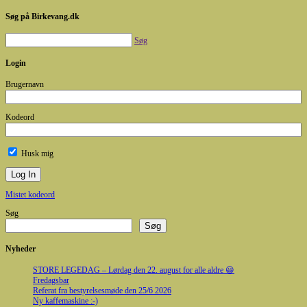
Søg på Birkevang.dk
Søg
Login
Brugernavn
Kodeord
Husk mig
Mistet kodeord
Søg
Søg
Nyheder
STORE LEGEDAG – Lørdag den 22. august for alle aldre 😃
Fredagsbar
Referat fra bestyrelsesmøde den 25/6 2026
Ny kaffemaskine :-)