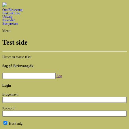
Om Birkevang
Praktisk Info
Udvalg
Kalender
Bestyrelsen
Menu
Test side
Her er en masse tekst
Søg på Birkevang.dk
Søg
Login
Brugernavn
Kodeord
Husk mig