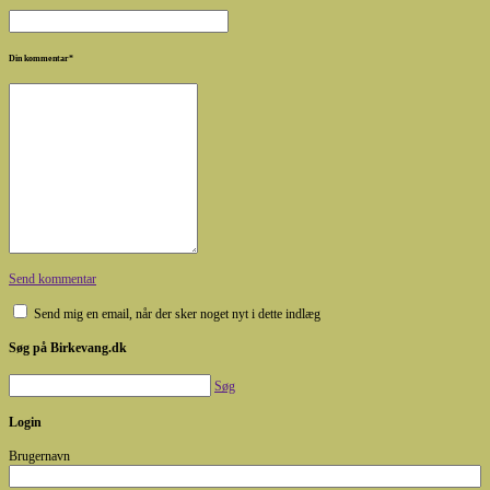
Din kommentar
*
Send kommentar
Send mig en email, når der sker noget nyt i dette indlæg
Søg på Birkevang.dk
Søg
Login
Brugernavn