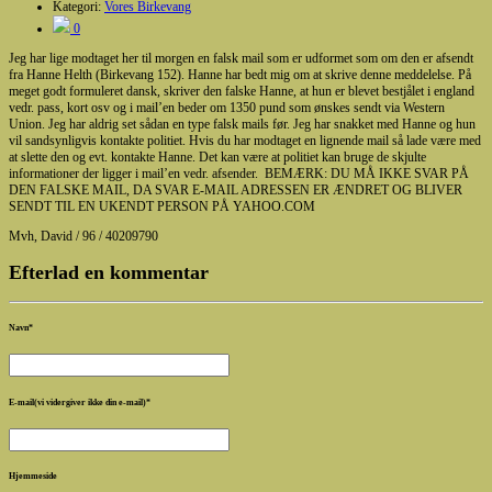
Kategori:
Vores Birkevang
0
Jeg har lige modtaget her til morgen en falsk mail som er udformet som om den er afsendt
fra Hanne Helth (Birkevang 152). Hanne har bedt mig om at skrive denne meddelelse. På
meget godt formuleret dansk, skriver den falske Hanne, at hun er blevet bestjålet i england
vedr. pass, kort osv og i mail’en beder om 1350 pund som ønskes sendt via Western
Union. Jeg har aldrig set sådan en type falsk mails før. Jeg har snakket med Hanne og hun
vil sandsynligvis kontakte politiet. Hvis du har modtaget en lignende mail så lade være med
at slette den og evt. kontakte Hanne. Det kan være at politiet kan bruge de skjulte
informationer der ligger i mail’en vedr. afsender. BEMÆRK: DU MÅ IKKE SVAR PÅ
DEN FALSKE MAIL, DA SVAR E-MAIL ADRESSEN ER ÆNDRET OG BLIVER
SENDT TIL EN UKENDT PERSON PÅ YAHOO.COM
Mvh, David / 96 / 40209790
Efterlad en kommentar
Navn
*
E-mail(vi vidergiver ikke din e-mail)
*
Hjemmeside