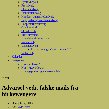
Bystævnepark
Festudvalg
Fibernetudvalg
Fælleshusudvalg
Høstfest- og markedsudvalg
Legeplads- og fastelavnsudvalg
Loppemarkedsudvalg
Områdeudvalg
Skralde Café
Trafikudvalget
Udvidelse af fælleshuset
Vandudvalg
Visionsudvalg
Hf. Birkevangs Vision – marts 2023
Webudvalg
Kalender
Bestyrelsen
Hvem er hvem?
Nyt – kræver log in
Udvalgsposter og ansvarsområder
Menu
Advarsel vedr. falske mails fra
birkevængere
Den:
juli 17, 2013
Af:
David_nr96