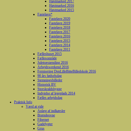
Høstmarked 2017
Høstmarked 2016
Høstmarked 2015
Fastelavn*
Fastelavn 2020
Fastelavn 2019
Fastelavn 2018
Fastelavn 2017
Fastelavn 2016
Fastelavn 2015
Fastelavn 2014
Fastelavn 2011
Fælleshuset 2015
Fællesområde
Juletræstænding 2016
Arbejdsweekend 2016
Fernisering DenLilleBitteBilledskole 2016
90 års fødselsdag
Stemningsbilleder
Historisk BV
Storskraldshygge
Indvielse af legeplads 2014
Fælles arbejdsdag
Praktisk Info
Værd at vide
Anlæg af indkørsler
Brændeovne
Fibernet
Gadelygter
Grus