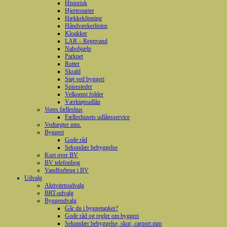
Historisk
Hjertestarter
Hækkeklipning
Håndværkerlisten
Kloakker
LAR – Regnvand
Nabohjælp
Parknet
Rotter
Skrald
Støj ved byggeri
Spisesteder
Velkomst folder
Værktøjsudlån
Vores fælleshus
Fælleshusets udlånsservice
Vedtægter mm.
Byggeri
Gode råd
Sekundær bebyggelse
Kort over BV
BV telefonbog
Vandforbrug i BV
Udvalg
Aktivitetsudvalg
BRT-udvalg
Byggeudvalg
Går du i byggetanker?
Gode råd og regler om byggeri
Sekundær bebyggelse, skur, carport mm