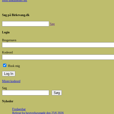
Hent dokumentet her
Søg på Birkevang.dk
Søg
Login
Brugernavn
Kodeord
Husk mig
Mistet kodeord
Søg
Søg
Nyheder
Fredagsbar
Referat fra bestyrelsesmøde den 25/6 2026