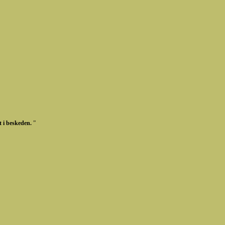
t i beskeden.
”