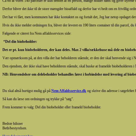
Ca 60 af vores 140 parceller er kun beboet af en person, mange holder høns og giver dyrene 
Derfor bliver det ikke til de store mængder bioaffald og derfor har vi bedt om en frivillig ord
Det har vi fået, men kommunen har ikke kontaktet os og fortalt det, Jeg har netop opdaget de
Hvis du ikke melder ordningen fra, bliver der leveret en 190 liters container til din parcel, d
Følgende er citeret fra Nem affaldsservices side:
“Del din biobeholder:
Det er pt. kun biobeholderen, der kan deles. Max 2 villa/rækkehuse må dele en biobeh
Vær opmærksom på, at den villa der har beholderen stående, er den der skal henvende sig i
Den ejendom, der ikke skal have beholderen stående, skal huske at framelde biobeholderen i
NB: Henvendelser om delebeholder behandles først i forbindelse med levering af biobeho
Du skal altså hurtigst mulig gå på
Nem Affaldsservice.dk
og skrive din adresse i søgefeltet 
Så kan du læse om ordningen og trykke på “søg”.
Frem kommer to valg: Del din biobeholder eller frameld biobeholder.
Bedste hilsner
Beth/bestyrelsen.