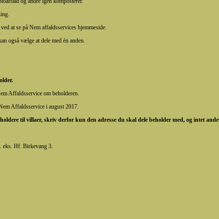
bioaffald og andre igen komposterer.
ning.
t ved at se på Nem affaldsservices hjemmeside.
u kan også vælge at dele med én anden.
older.
 Nem Affaldsservice om beholderen.
 Nem Affaldsservice i august 2017.
ldere til villaer, skriv derfor kun den adresse du skal dele beholder med, og intet ande
f. eks. Hf. Birkevang 3.