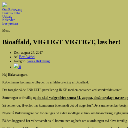
Om Birkevang
Praktisk Info
Udvalg
Kalender
Bestyrelsen
Menu
Bioaffald, VIGTIGT VIGTIGT, læs her!
Den:
august 24, 2017
Af:
Beth Wedel
Kategori:
Vores Birkevang
0
Hej Birkevængere.
Københavns kommune tilbyder nu affaldssortering af Bioaffald.
Det foregår på de ENKELTE parceller og IKKE med en container ved storskraldsskuret!
Sorteringen er frivillig og
du skal vælge til/fra senest 31. august, altså torsdag i næste u
Så tænker du: Hvorfor har kommunen ikke meldt det ud noget før? Det samme tænker besty
Nogle få Birkevængere har for en uges tid siden modtaget et brev om biosortering, rigtig ma
På den baggrund har vi henvendt os til kommunen og bedt om at ordningen må blive frivillig