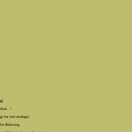
ge!
relsen…!
nge har
intet
modtaget.
 for Birkevang.