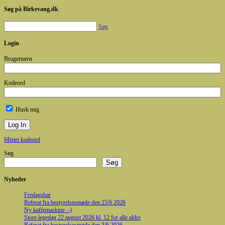
Søg på Birkevang.dk
Søg
Login
Brugernavn
Kodeord
Husk mig
Mistet kodeord
Søg
Søg
Nyheder
Fredagsbar
Referat fra bestyrelsesmøde den 25/6 2026
Ny kaffemaskine :-)
Store legedag 22 august 2026 kl. 12 for alle aldre