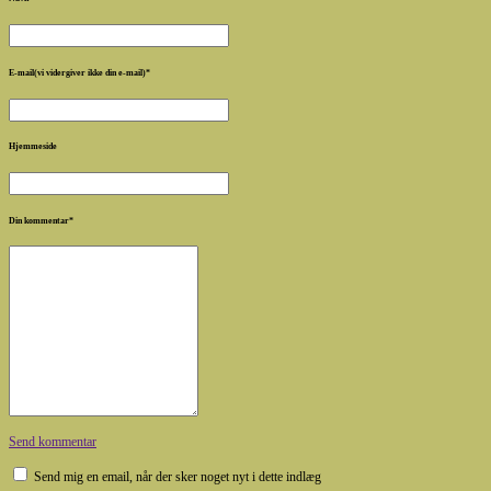
E-mail(vi vidergiver ikke din e-mail)
*
Hjemmeside
Din kommentar
*
Send kommentar
Send mig en email, når der sker noget nyt i dette indlæg