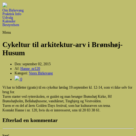
Om Birkevang
Praktisk Info
Udvalg
Kalender
Bestyrelsen
Menu
Cykeltur til arkitektur-arv i Brønshøj-
Husum
Den:
september 02, 2015
Af:
Hanne_nr120
Kategori:
Vores Birkevang
0
Vi har to billetter (gratis) til en cykeltur lørdag 19.september kl. 12-14, som vi ikke selv for
brug for.
Turen starter ved rytterskolen, er guidet og man besøger Brønshøj Kirke, Hf
Brønshøjholm, Bellahøjhusene, vandtårnet, Tingbjerg og Vestvolden.
Turen er en del af årets Golden Days festival, som har kulturarven sm tema.
Kontakt Hanne i nr. 120, hvis du er interesseret, sms til 20 83 38 61.
Efterlad en kommentar
Navn
*