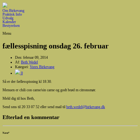
Om Birkevang
Praktisk Info
Udvalg
Kalender
Bestyrelsen
Menu
fællesspisning onsdag 26. februar
Den:
februar 09, 2014
Af:
Beth Wedel
Kategori:
Vores Birkevang
0
Så er der fællesspisning kl 18:30.
Menuen er chili con carne/sin carne og godt brød m citronsmør.
Meld dig til hos Beth,
Send sms til 20 33 07 52 eller send mail til
beth.wedel@birkevang.dk
Efterlad en kommentar
Navn
*