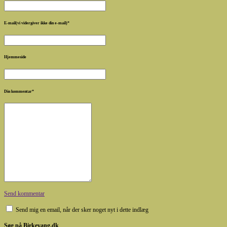
E-mail(vi vidergiver ikke din e-mail)
*
Hjemmeside
Din kommentar
*
Send kommentar
Send mig en email, når der sker noget nyt i dette indlæg
Søg på Birkevang.dk