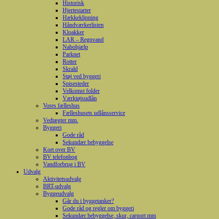
Historisk
Hjertestarter
Hækkeklipning
Håndværkerlisten
Kloakker
LAR – Regnvand
Nabohjælp
Parknet
Rotter
Skrald
Støj ved byggeri
Spisesteder
Velkomst folder
Værktøjsudlån
Vores fælleshus
Fælleshusets udlånsservice
Vedtægter mm.
Byggeri
Gode råd
Sekundær bebyggelse
Kort over BV
BV telefonbog
Vandforbrug i BV
Udvalg
Aktivitetsudvalg
BRT-udvalg
Byggeudvalg
Går du i byggetanker?
Gode råd og regler om byggeri
Sekundær bebyggelse, skur, carport mm