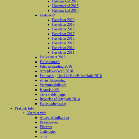
Høstmarked 2017
Høstmarked 2016
Høstmarked 2015
Fastelavn*
Fastelavn 2020
Fastelavn 2019
Fastelavn 2018
Fastelavn 2017
Fastelavn 2016
Fastelavn 2015
Fastelavn 2014
Fastelavn 2011
Fælleshuset 2015
Fællesområde
Juletræstænding 2016
Arbejdsweekend 2016
Fernisering DenLilleBitteBilledskole 2016
90 års fødselsdag
Stemningsbilleder
Historisk BV
Storskraldshygge
Indvielse af legeplads 2014
Fælles arbejdsdag
Praktisk Info
Værd at vide
Anlæg af indkørsler
Brændeovne
Fibernet
Gadelygter
Grus