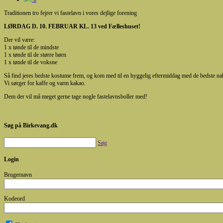
Traditionen tro fejrer vi fastelavn i vores dejlige forening
LØRDAG D. 10. FEBRUAR KL. 13 ved Fælleshuset!
Der vil være:
1 x tønde til de mindste
1 x tønde til de større børn
1 x tønde til de voksne
Så find jeres bedste kostume frem, og kom med til en hyggelig eftermiddag med de bedste na
Vi sørger for kaffe og varm kakao.
Dem der vil må meget gerne tage nogle fastelavnsboller med!
Søg på Birkevang.dk
Søg
Login
Brugernavn
Kodeord