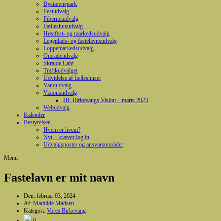
Bystævnepark
Festudvalg
Fibernetudvalg
Fælleshusudvalg
Høstfest- og markedsudvalg
Legeplads- og fastelavnsudvalg
Loppemarkedsudvalg
Områdeudvalg
Skralde Café
Trafikudvalget
Udvidelse af fælleshuset
Vandudvalg
Visionsudvalg
Hf. Birkevangs Vision – marts 2023
Webudvalg
Kalender
Bestyrelsen
Hvem er hvem?
Nyt – kræver log in
Udvalgsposter og ansvarsområder
Menu
Fastelavn er mit navn
Den:
februar 03, 2024
Af:
Mathilde Madsen
Kategori:
Vores Birkevang
0