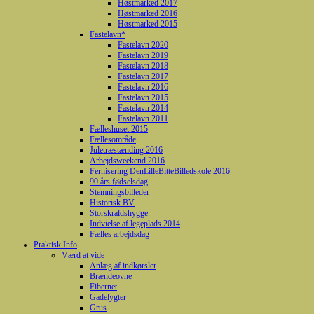
Høstmarked 2017
Høstmarked 2016
Høstmarked 2015
Fastelavn*
Fastelavn 2020
Fastelavn 2019
Fastelavn 2018
Fastelavn 2017
Fastelavn 2016
Fastelavn 2015
Fastelavn 2014
Fastelavn 2011
Fælleshuset 2015
Fællesområde
Juletræstænding 2016
Arbejdsweekend 2016
Fernisering DenLilleBitteBilledskole 2016
90 års fødselsdag
Stemningsbilleder
Historisk BV
Storskraldshygge
Indvielse af legeplads 2014
Fælles arbejdsdag
Praktisk Info
Værd at vide
Anlæg af indkørsler
Brændeovne
Fibernet
Gadelygter
Grus