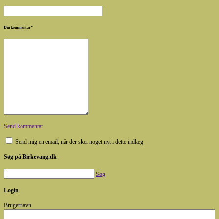
Din kommentar
*
Send kommentar
Send mig en email, når der sker noget nyt i dette indlæg
Søg på Birkevang.dk
Søg
Login
Brugernavn