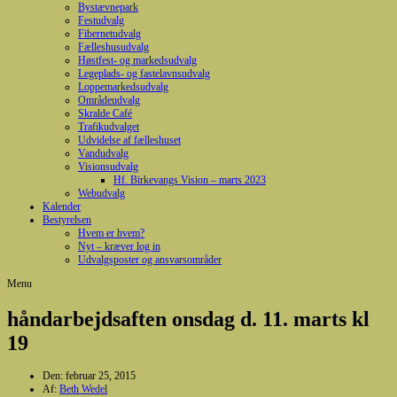
Bystævnepark
Festudvalg
Fibernetudvalg
Fælleshusudvalg
Høstfest- og markedsudvalg
Legeplads- og fastelavnsudvalg
Loppemarkedsudvalg
Områdeudvalg
Skralde Café
Trafikudvalget
Udvidelse af fælleshuset
Vandudvalg
Visionsudvalg
Hf. Birkevangs Vision – marts 2023
Webudvalg
Kalender
Bestyrelsen
Hvem er hvem?
Nyt – kræver log in
Udvalgsposter og ansvarsområder
Menu
håndarbejdsaften onsdag d. 11. marts kl
19
Den:
februar 25, 2015
Af:
Beth Wedel