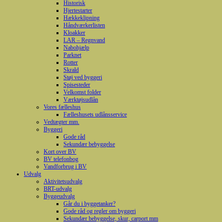
Historisk
Hjertestarter
Hækkeklipning
Håndværkerlisten
Kloakker
LAR – Regnvand
Nabohjælp
Parknet
Rotter
Skrald
Støj ved byggeri
Spisesteder
Velkomst folder
Værktøjsudlån
Vores fælleshus
Fælleshusets udlånsservice
Vedtægter mm.
Byggeri
Gode råd
Sekundær bebyggelse
Kort over BV
BV telefonbog
Vandforbrug i BV
Udvalg
Aktivitetsudvalg
BRT-udvalg
Byggeudvalg
Går du i byggetanker?
Gode råd og regler om byggeri
Sekundær bebyggelse, skur, carport mm