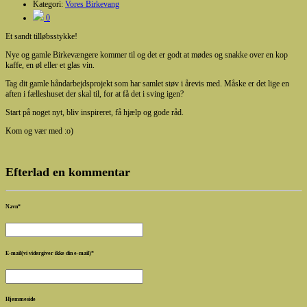
Kategori:
Vores Birkevang
0
Et sandt tilløbsstykke!
Nye og gamle Birkevængere kommer til og det er godt at mødes og snakke over en kop
kaffe, en øl eller et glas vin.
Tag dit gamle håndarbejdsprojekt som har samlet støv i årevis med. Måske er det lige en
aften i fælleshuset der skal til, for at få det i sving igen?
Start på noget nyt, bliv inspireret, få hjælp og gode råd.
Kom og vær med :o)
Efterlad en kommentar
Navn
*
E-mail(vi vidergiver ikke din e-mail)
*
Hjemmeside