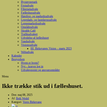
Bystævnepark
Festudvalg
Fibernetudvalg
Fælleshusudvalg
Høstfest- og markedsudvalg
Legeplads- og fastelavnsudvalg
Loppemarkedsudvalg
Områdeudvalg
Skralde Café
Trafikudvalget
Udvidelse af fælleshuset
Vandudvalg
Visionsudvalg
Hf. Birkevangs Vision – marts 2023
Webudvalg
Kalender
Bestyrelsen
Hvem er hvem?
Nyt – kræver log in
Udvalgsposter og ansvarsområder
Menu
Ikke trække stik ud i fælleshuset.
Den:
maj 08, 2025
Af:
Beth Wedel
Kategori:
Vores Birkevang
0