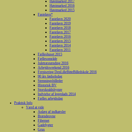
Høstmarked 2017
Høstmarked 2016
Høstmarked 2015
Fastelavn*
Fastelavn 2020
Fastelavn 2019
Fastelavn 2018
Fastelavn 2017
Fastelavn 2016
Fastelavn 2015
Fastelavn 2014
Fastelavn 2011
Fælleshuset 2015
Fællesområde
Juletræstænding 2016
Arbejdsweekend 2016
Fernisering DenLilleBitteBilledskole 2016
90 års fødselsdag
Stemningsbilleder
Historisk BV
Storskraldshygge
Indvielse af legeplads 2014
Fælles arbejdsdag
Praktisk Info
Værd at vide
Anlæg af indkørsler
Brændeovne
Fibernet
Gadelygter
Grus