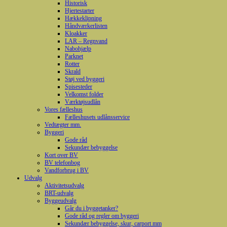
Historisk
Hjertestarter
Hækkeklipning
Håndværkerlisten
Kloakker
LAR – Regnvand
Nabohjælp
Parknet
Rotter
Skrald
Støj ved byggeri
Spisesteder
Velkomst folder
Værktøjsudlån
Vores fælleshus
Fælleshusets udlånsservice
Vedtægter mm.
Byggeri
Gode råd
Sekundær bebyggelse
Kort over BV
BV telefonbog
Vandforbrug i BV
Udvalg
Aktivitetsudvalg
BRT-udvalg
Byggeudvalg
Går du i byggetanker?
Gode råd og regler om byggeri
Sekundær bebyggelse, skur, carport mm