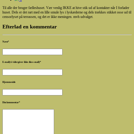
Til alle der bruger fælleshuset. Vær venlig IKKE at hive stik ud af kontakter når I forlader
huset. Dels er det rart med en lille smule lys i lyskæderne og dels trækkes stikket osse ud til
censorlyset på terrassen, og det er ikke meningen. mvh udvalget.
Efterlad en kommentar
Navn
*
E-mail(vi vidergiver ikke din e-mail)
*
Hjemmeside
Din kommentar
*