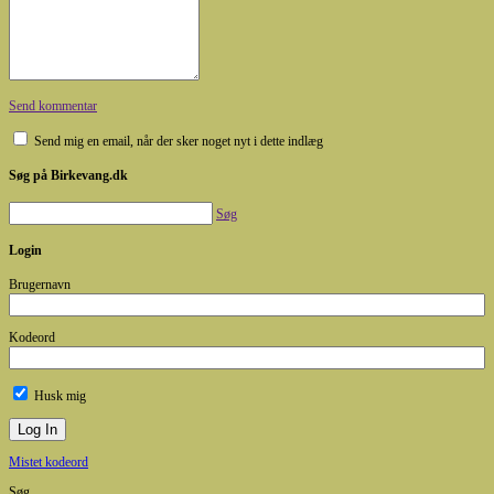
Send kommentar
Send mig en email, når der sker noget nyt i dette indlæg
Søg på Birkevang.dk
Søg
Login
Brugernavn
Kodeord
Husk mig
Mistet kodeord
Søg