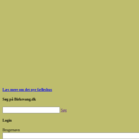
Læs mere om det nye fælleshus
Søg på Birkevang.dk
Søg
Login
Brugernavn