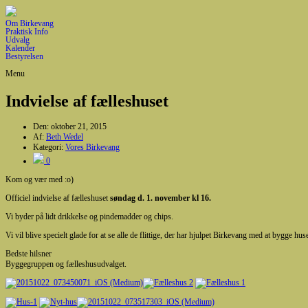
Om Birkevang
Praktisk Info
Udvalg
Kalender
Bestyrelsen
Menu
Indvielse af fælleshuset
Den:
oktober 21, 2015
Af:
Beth Wedel
Kategori:
Vores Birkevang
0
Kom og vær med :o)
Officiel indvielse af fælleshuset
søndag d. 1. november kl 16.
Vi byder på lidt drikkelse og pindemadder og chips.
Vi vil blive specielt glade for at se alle de flittige, der har hjulpet Birkevang med at bygge hus
Bedste hilsner
Byggegruppen og fælleshusudvalget.