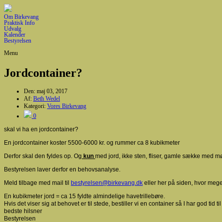
Om Birkevang
Praktisk Info
Udvalg
Kalender
Bestyrelsen
Menu
Jordcontainer?
Den:
maj 03, 2017
Af:
Beth Wedel
Kategori:
Vores Birkevang
0
skal vi ha en jordcontainer?
En jordcontainer koster 5500-6000 kr. og rummer ca 8 kubikmeter
Derfor skal den fyldes op. Og
kun
med jord, ikke sten, fliser, gamle sække med mø
Bestyrelsen laver derfor en behovsanalyse.
Meld tilbage med mail til
bestyrelsen@birkevang.dk
eller her på siden, hvor mege
En kubikmeter jord = ca 15 fyldte almindelige havetrillebøre. 

Hvis det viser sig at behovet er til stede, bestiller vi en container så I har god tid 
bedste hilsner
Bestyrelsen