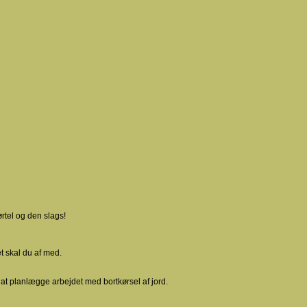
rtel og den slags!
t skal du af med.
til at planlægge arbejdet med bortkørsel af jord.