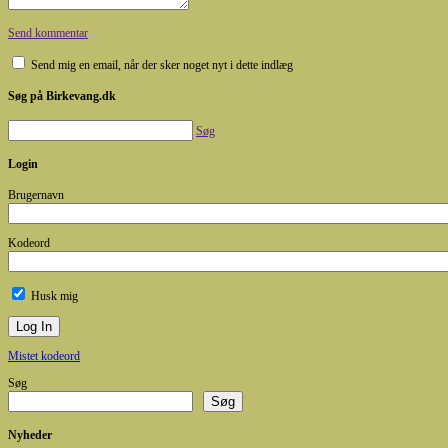
Send kommentar
Send mig en email, når der sker noget nyt i dette indlæg
Søg på Birkevang.dk
Søg
Login
Brugernavn
Kodeord
Husk mig
Mistet kodeord
Søg
Søg
Nyheder