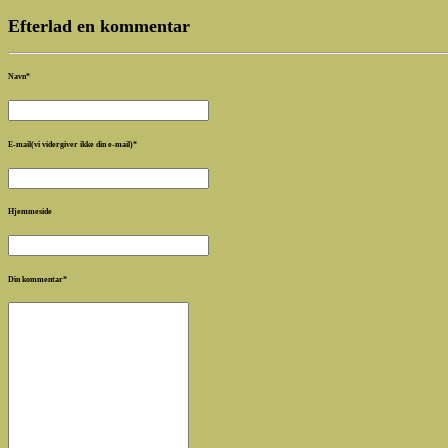
Efterlad en kommentar
Navn
*
E-mail(vi vidergiver ikke din e-mail)
*
Hjemmeside
Din kommentar
*