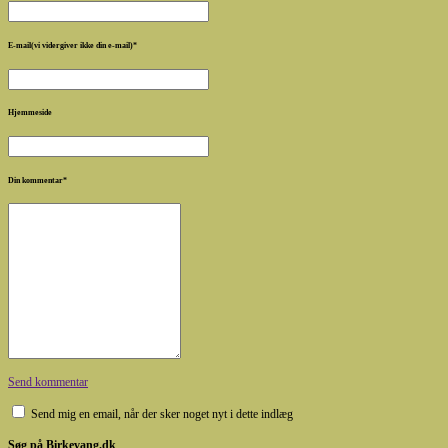
E-mail(vi vidergiver ikke din e-mail)
*
Hjemmeside
Din kommentar
*
Send kommentar
Send mig en email, når der sker noget nyt i dette indlæg
Søg på Birkevang.dk