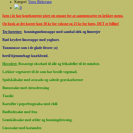
Kategori:
Vores Birkevang
0
Igen i år har kogekonerne gjort sig umage for at sammensætte en lækker menu.
Og husk at det koster kun 50 kr for voksne og 25 kr for børn, DET er billigt!
Tre forretter:
honningmelonsuppe med sambal olek og limerejer
Rød krydret linsesuppe med yoghurt.
Tunmousse som i de glade firsere ;o)
hertil hjemmebagt knækbrød.
Hovedret:
Rosastegt oksekød til alle og frikadeller til de mindste.
Lækker vegetarret til de som har bestilt vegemad.
Spidskålsalat med avocado og saltede græskarkerner
Bønnesalat med citrusdressing
Tzasiki
Kartofler i peperfrugtsalsa med chili
Rødbedesalat med feta
Grønkålssalat med æbler og honningdressing.
Linsesalat med koriander.