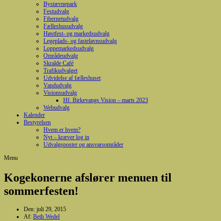
Bystævnepark
Festudvalg
Fibernetudvalg
Fælleshusudvalg
Høstfest- og markedsudvalg
Legeplads- og fastelavnsudvalg
Loppemarkedsudvalg
Områdeudvalg
Skralde Café
Trafikudvalget
Udvidelse af fælleshuset
Vandudvalg
Visionsudvalg
Hf. Birkevangs Vision – marts 2023
Webudvalg
Kalender
Bestyrelsen
Hvem er hvem?
Nyt – kræver log in
Udvalgsposter og ansvarsområder
Menu
Kogekonerne afslører menuen til
sommerfesten!
Den:
juli 29, 2015
Af:
Beth Wedel