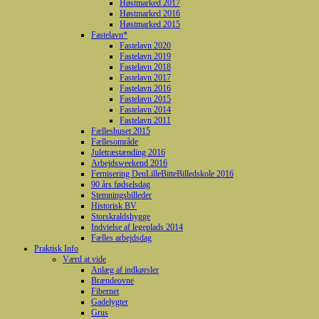
Høstmarked 2017
Høstmarked 2016
Høstmarked 2015
Fastelavn*
Fastelavn 2020
Fastelavn 2019
Fastelavn 2018
Fastelavn 2017
Fastelavn 2016
Fastelavn 2015
Fastelavn 2014
Fastelavn 2011
Fælleshuset 2015
Fællesområde
Juletræstænding 2016
Arbejdsweekend 2016
Fernisering DenLilleBitteBilledskole 2016
90 års fødselsdag
Stemningsbilleder
Historisk BV
Storskraldshygge
Indvielse af legeplads 2014
Fælles arbejdsdag
Praktisk Info
Værd at vide
Anlæg af indkørsler
Brændeovne
Fibernet
Gadelygter
Grus