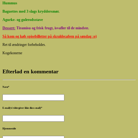
Hummus
Baguettes med 3 slags kryddersmør.
Agurke- og gulerodsstave
Dessert:
Tiramisu og frisk frugt, isvafler til de mindste.
Så kom og køb spisebilletter på skraldecafeen på søndag :o)
Ret til ændringer forbeholdes.
Kogekonerne
Efterlad en kommentar
Navn
*
E-mail(vi vidergiver ikke din e-mail)
*
Hjemmeside