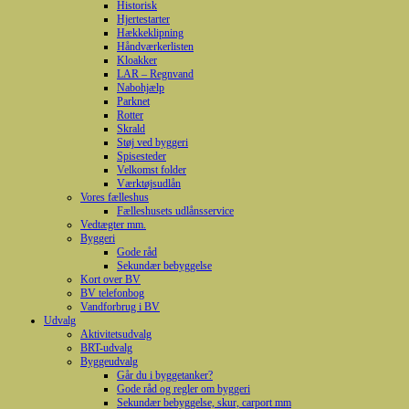
Historisk
Hjertestarter
Hækkeklipning
Håndværkerlisten
Kloakker
LAR – Regnvand
Nabohjælp
Parknet
Rotter
Skrald
Støj ved byggeri
Spisesteder
Velkomst folder
Værktøjsudlån
Vores fælleshus
Fælleshusets udlånsservice
Vedtægter mm.
Byggeri
Gode råd
Sekundær bebyggelse
Kort over BV
BV telefonbog
Vandforbrug i BV
Udvalg
Aktivitetsudvalg
BRT-udvalg
Byggeudvalg
Går du i byggetanker?
Gode råd og regler om byggeri
Sekundær bebyggelse, skur, carport mm