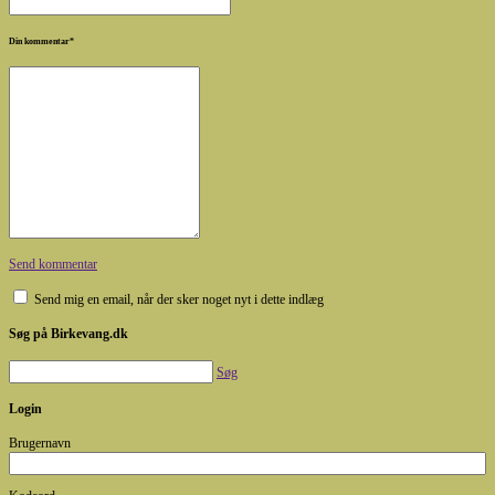
Din kommentar
*
Send kommentar
Send mig en email, når der sker noget nyt i dette indlæg
Søg på Birkevang.dk
Søg
Login
Brugernavn