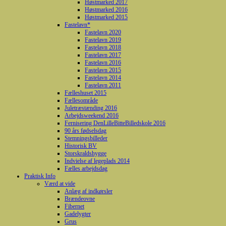
Høstmarked 2017
Høstmarked 2016
Høstmarked 2015
Fastelavn*
Fastelavn 2020
Fastelavn 2019
Fastelavn 2018
Fastelavn 2017
Fastelavn 2016
Fastelavn 2015
Fastelavn 2014
Fastelavn 2011
Fælleshuset 2015
Fællesområde
Juletræstænding 2016
Arbejdsweekend 2016
Fernisering DenLilleBitteBilledskole 2016
90 års fødselsdag
Stemningsbilleder
Historisk BV
Storskraldshygge
Indvielse af legeplads 2014
Fælles arbejdsdag
Praktisk Info
Værd at vide
Anlæg af indkørsler
Brændeovne
Fibernet
Gadelygter
Grus