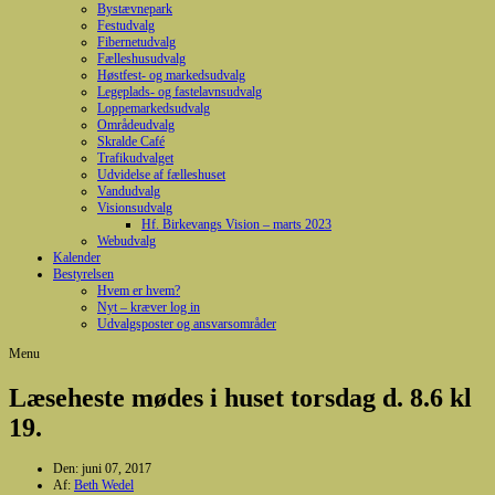
Bystævnepark
Festudvalg
Fibernetudvalg
Fælleshusudvalg
Høstfest- og markedsudvalg
Legeplads- og fastelavnsudvalg
Loppemarkedsudvalg
Områdeudvalg
Skralde Café
Trafikudvalget
Udvidelse af fælleshuset
Vandudvalg
Visionsudvalg
Hf. Birkevangs Vision – marts 2023
Webudvalg
Kalender
Bestyrelsen
Hvem er hvem?
Nyt – kræver log in
Udvalgsposter og ansvarsområder
Menu
Læseheste mødes i huset torsdag d. 8.6 kl
19.
Den:
juni 07, 2017
Af:
Beth Wedel