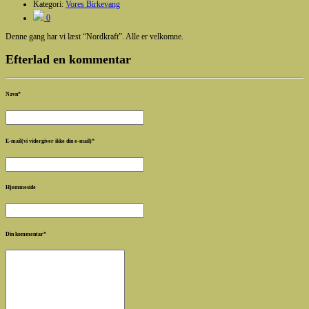
Kategori:
Vores Birkevang
0
Denne gang har vi læst “Nordkraft”. Alle er velkomne.
Efterlad en kommentar
Navn
*
E-mail(vi vidergiver ikke din e-mail)
*
Hjemmeside
Din kommentar
*