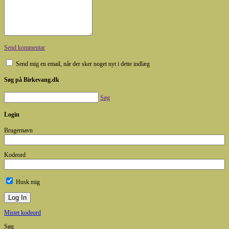
Send kommentar
Send mig en email, når der sker noget nyt i dette indlæg
Søg på Birkevang.dk
Søg
Login
Brugernavn
Kodeord
Husk mig
Mistet kodeord
Søg