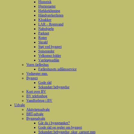
Historisk
Hjertestarter
Hækkeklipning
Håndværkerlisten
Kloakker
LAR – Regnvand
Nabohjælp
Parknet
Rotter
Skrald
Støj ved byggeri
Spisesteder
Velkomst folder
Værktøjsudlån
Vores fælleshus
Fælleshusets udlånsservice
Vedtægter mm.
Byggeri
Gode råd
Sekundær bebyggelse
Kort over BV
BV telefonbog
Vandforbrug i BV
Udvalg
Aktivitetsudvalg
BRT-udvalg
Byggeudvalg
Går du i byggetanker?
Gode råd og regler om byggeri
Sekundær bebyggelse, skur, carport mm