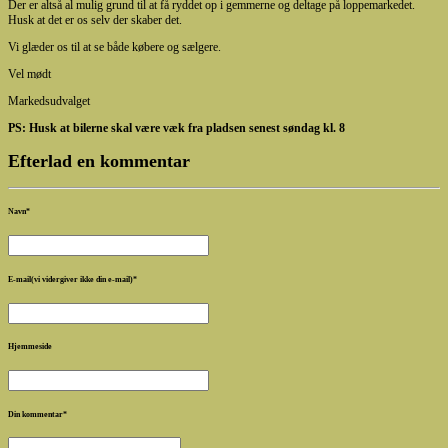
Der er altså al mulig grund til at få ryddet op i gemmerne og deltage på loppemarkedet.
Husk at det er os selv der skaber det.
Vi glæder os til at se både købere og sælgere.
Vel mødt
Markedsudvalget
PS: Husk at bilerne skal være væk fra pladsen senest søndag kl. 8
Efterlad en kommentar
Navn
*
E-mail(vi vidergiver ikke din e-mail)
*
Hjemmeside
Din kommentar
*