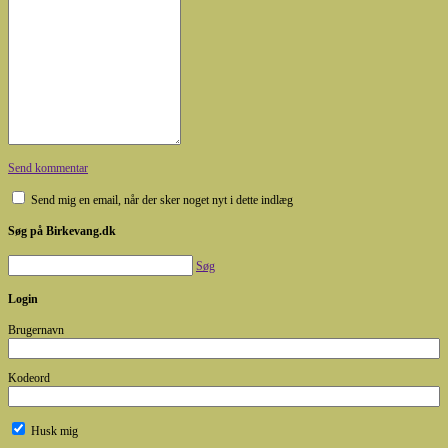
Send kommentar
Send mig en email, når der sker noget nyt i dette indlæg
Søg på Birkevang.dk
Søg
Login
Brugernavn
Kodeord
Husk mig