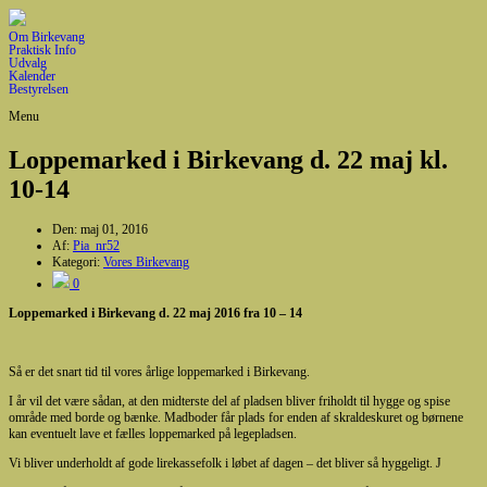
Om Birkevang
Praktisk Info
Udvalg
Kalender
Bestyrelsen
Menu
Loppemarked i Birkevang d. 22 maj kl.
10-14
Den:
maj 01, 2016
Af:
Pia_nr52
Kategori:
Vores Birkevang
0
Loppemarked i Birkevang d. 22 maj 2016 fra 10 – 14
Så er det snart tid til vores årlige loppemarked i Birkevang.
I år vil det være sådan, at den midterste del af pladsen bliver friholdt til hygge og spise
område med borde og bænke. Madboder får plads for enden af skraldeskuret og børnene
kan eventuelt lave et fælles loppemarked på legepladsen.
Vi bliver underholdt af gode lirekassefolk i løbet af dagen – det bliver så hyggeligt. J