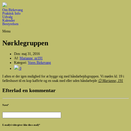
Om Birkevang
Praktisk Info
Udvalg
Kalender
Bestyrelsen
Menu
Nørklegruppen
Den:
maj 31, 2016
Af:
Marianne_nr191
Kategori:
Vores Birkevang
0
I aften er der igen mulighed for at hygge sig med håndarbejdsgruppen. Vi mødes kl. 19 i
fælleshuset til en kop kaffe/te og en snak med eller uden håndarbejde
🙂 Marianne, 191
Efterlad en kommentar
Navn
*
E-mail(vi vidergiver ikke din e-mail)
*