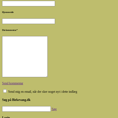
Hjemmeside
Din kommentar
*
Send kommentar
Send mig en email, når der sker noget nyt i dette indlæg
Søg på Birkevang.dk
Søg
Login