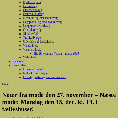
Bystævnepark
Festudvalg
Fibernetudvalg
Fælleshusudvalg
Høstfest- og markedsudvalg
Legeplads- og fastelavnsudvalg
Loppemarkedsudvalg
Områdeudvalg
Skralde Café
Trafikudvalget
Udvidelse af fælleshuset
Vandudvalg
Visionsudvalg
Hf. Birkevangs Vision – marts 2023
Webudvalg
Kalender
Bestyrelsen
Hvem er hvem?
Nyt – kræver log in
Udvalgsposter og ansvarsområder
Menu
Noter fra møde den 27. november – Næste
møde: Mandag den 15. dec. kl. 19. i
fælleshuset!