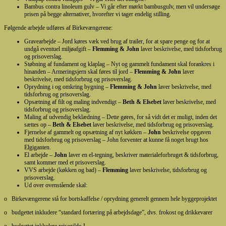
Bambus contra linoleum gulv – Vi går efter mørkt bambusgulv, men vil undersøge
prisen på begge alternativer, hvorefter vi tager endelig stilling.
Følgende arbejde udføres af Birkevængerene:
Gravearbejde – Jord køres væk ved brug af trailer, for at spare penge og for at
undgå eventuel miljøafgift –
Flemming & John
laver beskrivelse, med tidsforbrug
og prisoverslag.
Støbning af fundament og klaplag – Nyt og gammelt fundament skal forankres i
hinanden – Armeringsjern skal føres til jord –
Flemming
& John
laver
beskrivelse, med tidsforbrug og prisoverslag.
Oprydning i og omkring bygning –
Flemming & John
laver beskrivelse, med
tidsforbrug og prisoverslag.
Opsætning af filt og maling indvendigt –
Beth & Elsebet
laver beskrivelse, med
tidsforbrug og prisoverslag.
Maling af udvendig beklædning – Dette gøres, for så vidt det er muligt, inden det
sættes op –
Beth & Elsebet
laver beskrivelse, med tidsforbrug og prisoverslag.
Fjernelse af gammelt og opsætning af nyt køkken –
John
beskrivelse opgaven
med tidsforbrug og prisoverslag – John forventer at kunne få noget brugt hos
Elgiganten.
El arbejde –
John
laver en el-tegning, beskriver materialeforbruget & tidsforbrug,
samt kommer med et prisoverslag.
VVS arbejde (køkken og bad) –
Flemming
laver beskrivelse, tidsforbrug og
prisoverslag.
Ud over ovenstående skal:
o Birkevængerene stå for bortskaffelse / oprydning generelt gennem hele byggeprojektet
o budgettet inkludere “standard fortæring på arbejdsdage”, dvs. frokost og drikkevarer
o budgettet inkludere rejsegilde J