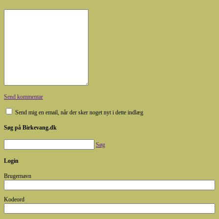
Send kommentar
Send mig en email, når der sker noget nyt i dette indlæg
Søg på Birkevang.dk
Søg
Login
Brugernavn
Kodeord