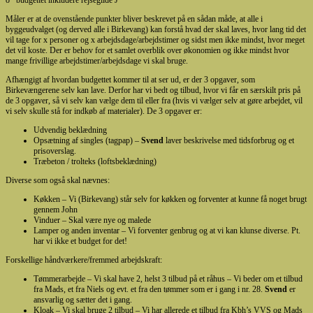
Måler er at de ovenstående punkter bliver beskrevet på en sådan måde, at alle i
byggeudvalget (og derved alle i Birkevang) kan forstå hvad der skal laves, hvor lang tid det
vil tage for x personer og x arbejdsdage/arbejdstimer og sidst men ikke mindst, hvor meget
det vil koste. Der er behov for et samlet overblik over økonomien og ikke mindst hvor
mange frivillige arbejdstimer/arbejdsdage vi skal bruge.
Afhængigt af hvordan budgettet kommer til at ser ud, er der 3 opgaver, som
Birkevængerene selv kan lave. Derfor har vi bedt og tilbud, hvor vi får en særskilt pris på
de 3 opgaver, så vi selv kan vælge dem til eller fra (hvis vi vælger selv at gøre arbejdet, vil
vi selv skulle stå for indkøb af materialer). De 3 opgaver er:
Udvendig beklædning
Opsætning af singles (tagpap) –
Svend
laver beskrivelse med tidsforbrug og et
prisoverslag.
Træbeton / trolteks (loftsbeklædning)
Diverse som også skal nævnes:
Køkken – Vi (Birkevang) står selv for køkken og forventer at kunne få noget brugt
gennem John
Vinduer – Skal være nye og malede
Lamper og anden inventar – Vi forventer genbrug og at vi kan klunse diverse. Pt.
har vi ikke et budget for det!
Forskellige håndværkere/fremmed arbejdskraft:
Tømmerarbejde – Vi skal have 2, helst 3 tilbud på et råhus – Vi beder om et tilbud
fra Mads, et fra Niels og evt. et fra den tømmer som er i gang i nr. 28.
Svend
er
ansvarlig og sætter det i gang.
Kloak – Vi skal bruge 2 tilbud – Vi har allerede et tilbud fra Kbh’s VVS og Mads