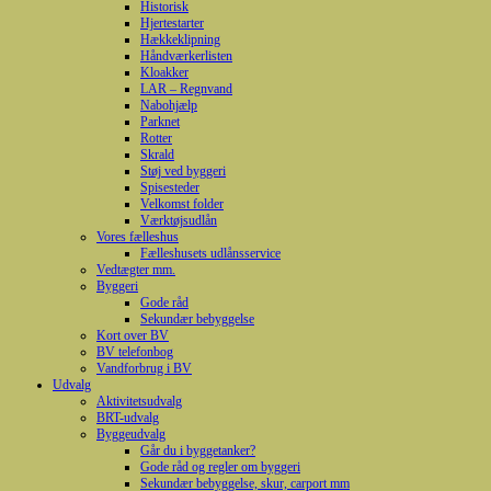
Historisk
Hjertestarter
Hækkeklipning
Håndværkerlisten
Kloakker
LAR – Regnvand
Nabohjælp
Parknet
Rotter
Skrald
Støj ved byggeri
Spisesteder
Velkomst folder
Værktøjsudlån
Vores fælleshus
Fælleshusets udlånsservice
Vedtægter mm.
Byggeri
Gode råd
Sekundær bebyggelse
Kort over BV
BV telefonbog
Vandforbrug i BV
Udvalg
Aktivitetsudvalg
BRT-udvalg
Byggeudvalg
Går du i byggetanker?
Gode råd og regler om byggeri
Sekundær bebyggelse, skur, carport mm