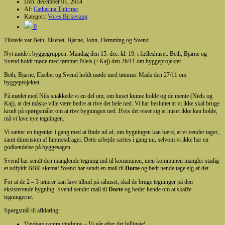
Den:
december 01, 2014
Af:
Catharina Thürmer
Kategori:
Vores Birkevang
0
Tilstede var Beth, Elsebet, Bjarne, John, Flemming og Svend
Nyt møde i byggegruppen: Mandag den 15. dec. kl. 19. i fælleshuset. Beth, Bjarne og
Svend holdt møde med tømmer Niels (+Kaj) den 26/11 om byggeprojektet.
Beth, Bjarne, Elsebet og Svend holdt møde med tømmer Mads den 27/11 om
byggeprojektet.
På mødet med Nils snakkede vi en del om, om huset kunne holde og de mente (Niels og
Kaj), at det måske ville være bedre at rive det hele ned. Vi har besluttet at vi ikke skal bruge
krudt på spørgsmålet om at rive bygningen ned. Hvis det viser sig at huset ikke kan holde,
må vi lave nye tegningen.
Vi sætter en ingeniør i gang med at finde ud af, om bygningen kan bære, at vi vender tager,
samt dimension af limtræsdrager. Dette arbejde sættes i gang nu, selvom vi ikke har en
godkendelse på byggesagen.
Svend har sendt den manglende tegning ind til kommunen, men kommunen mangler stadig
et udfyldt BBR-skema! Svend har sendt en mail til
Dorte
og bedt hende tage sig af det.
For at de 2 – 3 tømrer kan lave tilbud på råhuset, skal de bruge tegninger på den
eksisterende bygning. Svend sender mail til
Dorte
og beder hende om at skaffe
tegningerne.
Spørgsmål til afklaring:
Vindpap contra vindgips – Vi går efter det billigste!