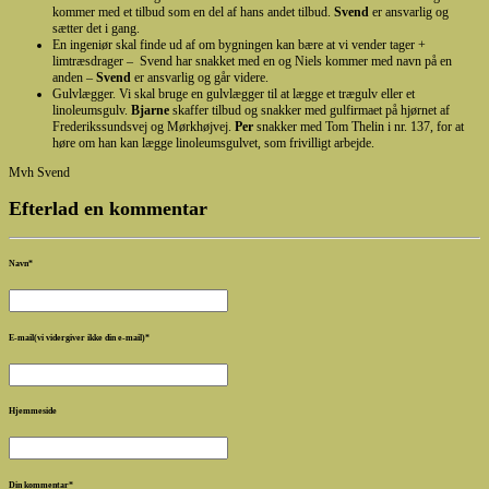
kommer med et tilbud som en del af hans andet tilbud.
Svend
er ansvarlig og
sætter det i gang.
En ingeniør skal finde ud af om bygningen kan bære at vi vender tager +
limtræsdrager – Svend har snakket med en og Niels kommer med navn på en
anden –
Svend
er ansvarlig og går videre.
Gulvlægger. Vi skal bruge en gulvlægger til at lægge et trægulv eller et
linoleumsgulv.
Bjarne
skaffer tilbud og snakker med gulfirmaet på hjørnet af
Frederikssundsvej og Mørkhøjvej.
Per
snakker med Tom Thelin i nr. 137, for at
høre om han kan lægge linoleumsgulvet, som frivilligt arbejde.
Mvh Svend
Efterlad en kommentar
Navn
*
E-mail(vi vidergiver ikke din e-mail)
*
Hjemmeside
Din kommentar
*