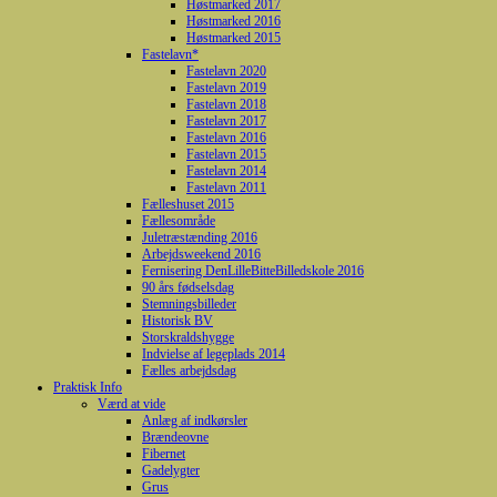
Høstmarked 2017
Høstmarked 2016
Høstmarked 2015
Fastelavn*
Fastelavn 2020
Fastelavn 2019
Fastelavn 2018
Fastelavn 2017
Fastelavn 2016
Fastelavn 2015
Fastelavn 2014
Fastelavn 2011
Fælleshuset 2015
Fællesområde
Juletræstænding 2016
Arbejdsweekend 2016
Fernisering DenLilleBitteBilledskole 2016
90 års fødselsdag
Stemningsbilleder
Historisk BV
Storskraldshygge
Indvielse af legeplads 2014
Fælles arbejdsdag
Praktisk Info
Værd at vide
Anlæg af indkørsler
Brændeovne
Fibernet
Gadelygter
Grus