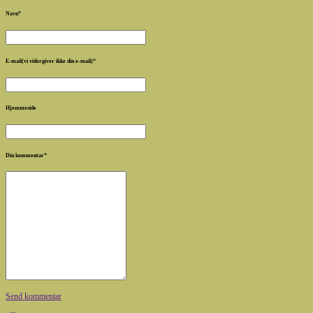
Navn
*
E-mail(vi vidergiver ikke din e-mail)
*
Hjemmeside
Din kommentar
*
Send kommentar