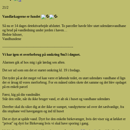
21/2
Vandlækagerne er fundet
Så nu er 14 dages detektivarbejde afsluttet. To parceller havde hhv utæt udendørsvandhane
og brud på vandledning under jorden i haven…
Bedste hilsner,
Vandhundene
————————————————————-
Vi har igen et overforbrug på omkring 9m3 i døgnet.
Alarmen gik af hos mig i går lørdag sen aften.
Det ser ud som om det er startet omkring kl. 19 i fredags.
Det tyder på at det meget vel kan være et løbende toilet, en utæt udendørs vandhane el lign
der er årsag til vores merforbrug. For en måned siden skete det samme og det blev opdaget
på en enkelt parcel
Først, kig på din vandmåler.
Står den stille, når du ikke bruger vand, er alt ok i huset og vandhane udendørs
Derefter skal du sikre dig at der ikke er sumpet, vandpytterne ud over det sædvanlige, fra
din stophane ved havegangen og ind til huset
Det er dyrt at spilde vand. Dyrt for den enkelte birkevænger, hvis det viser sig at lækket er
“privat” og dyrt for Birkevang hvis vi skal have sporing i gang.