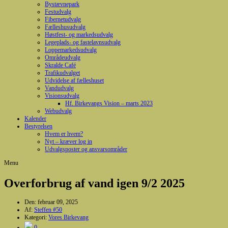
Bystævnepark
Festudvalg
Fibernetudvalg
Fælleshusudvalg
Høstfest- og markedsudvalg
Legeplads- og fastelavnsudvalg
Loppemarkedsudvalg
Områdeudvalg
Skralde Café
Trafikudvalget
Udvidelse af fælleshuset
Vandudvalg
Visionsudvalg
Hf. Birkevangs Vision – marts 2023
Webudvalg
Kalender
Bestyrelsen
Hvem er hvem?
Nyt – kræver log in
Udvalgsposter og ansvarsområder
Menu
Overforbrug af vand igen 9/2 2025
Den:
februar 09, 2025
Af:
Steffen #50
Kategori:
Vores Birkevang
0