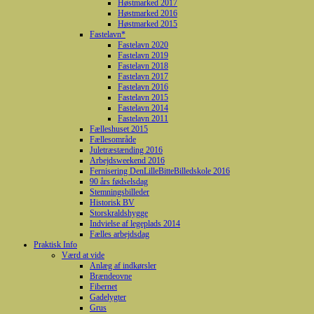
Høstmarked 2017
Høstmarked 2016
Høstmarked 2015
Fastelavn*
Fastelavn 2020
Fastelavn 2019
Fastelavn 2018
Fastelavn 2017
Fastelavn 2016
Fastelavn 2015
Fastelavn 2014
Fastelavn 2011
Fælleshuset 2015
Fællesområde
Juletræstænding 2016
Arbejdsweekend 2016
Fernisering DenLilleBitteBilledskole 2016
90 års fødselsdag
Stemningsbilleder
Historisk BV
Storskraldshygge
Indvielse af legeplads 2014
Fælles arbejdsdag
Praktisk Info
Værd at vide
Anlæg af indkørsler
Brændeovne
Fibernet
Gadelygter
Grus