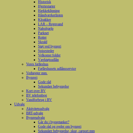
Historisk
Hjertestarter
Hækkeklipning
Håndværkerlisten
Kloakker
LAR – Regnvand
Nabohjælp
Parknet
Rotter
Skrald
Støj ved byggeri
Spisesteder
Velkomst folder
Værktøjsudlån
Vores fælleshus
Fælleshusets udlånsservice
Vedtægter mm.
Byggeri
Gode råd
Sekundær bebyggelse
Kort over BV
BV telefonbog
Vandforbrug i BV
Udvalg
Aktivitetsudvalg
BRT-udvalg
Byggeudvalg
Går du i byggetanker?
Gode råd og regler om byggeri
Sekundær bebyggelse, skur, carport mm