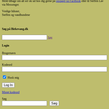
Meld tilbage om alt ser ok ud hos dig gerne på
opslaget på Facebook
eller til Steffen Lav
via Messenger.
Venlige hilsner,
Steffen og vandhundene
Søg på Birkevang.dk
Søg
Login
Brugernavn
Kodeord
Husk mig
Mistet kodeord
Søg
Søg