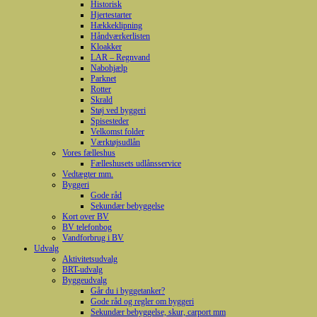
Historisk
Hjertestarter
Hækkeklipning
Håndværkerlisten
Kloakker
LAR – Regnvand
Nabohjælp
Parknet
Rotter
Skrald
Støj ved byggeri
Spisesteder
Velkomst folder
Værktøjsudlån
Vores fælleshus
Fælleshusets udlånsservice
Vedtægter mm.
Byggeri
Gode råd
Sekundær bebyggelse
Kort over BV
BV telefonbog
Vandforbrug i BV
Udvalg
Aktivitetsudvalg
BRT-udvalg
Byggeudvalg
Går du i byggetanker?
Gode råd og regler om byggeri
Sekundær bebyggelse, skur, carport mm