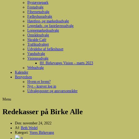
Bystævnepark
Festudvalg
Fibernetudvalg
Fælleshusudvalg
Høstfest- og markedsudvalg
Legeplads- og fastelavnsudvalg
Loppemarkedsudvalg
Områdeudvalg
Skralde Café
Trafikudvalget
Udvidelse af fælleshuset
Vandudvalg
Visionsudvalg
Hf. Birkevangs Vision – marts 2023
Webudvalg
Kalender
Bestyrelsen
Hvem er hvem?
Nyt – kræver log in
Udvalgsposter og ansvarsområder
Menu
Redekasser på Birke Alle
Den:
november 24, 2022
Af:
Beth Wedel
Kategori:
Vores Birkevang
0