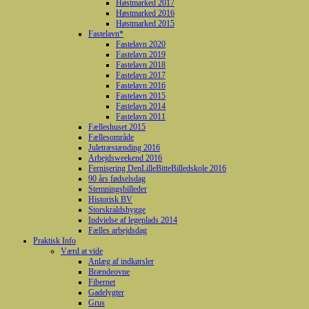
Høstmarked 2017
Høstmarked 2016
Høstmarked 2015
Fastelavn*
Fastelavn 2020
Fastelavn 2019
Fastelavn 2018
Fastelavn 2017
Fastelavn 2016
Fastelavn 2015
Fastelavn 2014
Fastelavn 2011
Fælleshuset 2015
Fællesområde
Juletræstænding 2016
Arbejdsweekend 2016
Fernisering DenLilleBitteBilledskole 2016
90 års fødselsdag
Stemningsbilleder
Historisk BV
Storskraldshygge
Indvielse af legeplads 2014
Fælles arbejdsdag
Praktisk Info
Værd at vide
Anlæg af indkørsler
Brændeovne
Fibernet
Gadelygter
Grus