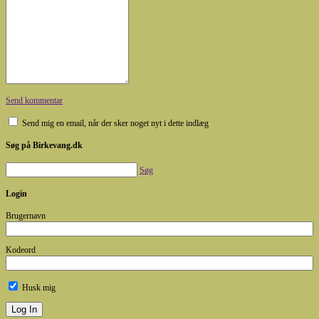
Send kommentar
Send mig en email, når der sker noget nyt i dette indlæg
Søg på Birkevang.dk
Søg
Login
Brugernavn
Kodeord
Husk mig