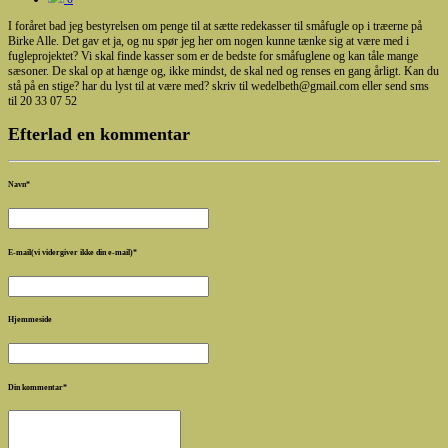
I foråret bad jeg bestyrelsen om penge til at sætte redekasser til småfugle op i træerne på
Birke Alle. Det gav et ja, og nu spør jeg her om nogen kunne tænke sig at være med i
fugleprojektet? Vi skal finde kasser som er de bedste for småfuglene og kan tåle mange
sæsoner. De skal op at hænge og, ikke mindst, de skal ned og renses en gang årligt. Kan du
stå på en stige? har du lyst til at være med? skriv til wedelbeth@gmail.com eller send sms
til 20 33 07 52
Efterlad en kommentar
Navn
*
E-mail(vi vidergiver ikke din e-mail)
*
Hjemmeside
Din kommentar
*