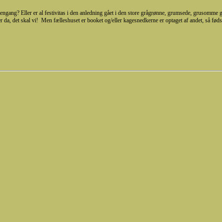
r engang? Eller er al festivitas i den anledning gået i den store grågrønne, grumsede, grusom
, det skal vi! Men fælleshuset er booket og/eller kagesnedkerne er optaget af andet, så fødsel