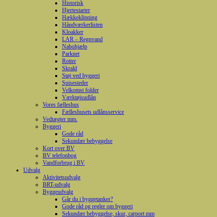
Historisk
Hjertestarter
Hækkeklipning
Håndværkerlisten
Kloakker
LAR – Regnvand
Nabohjælp
Parknet
Rotter
Skrald
Støj ved byggeri
Spisesteder
Velkomst folder
Værktøjsudlån
Vores fælleshus
Fælleshusets udlånsservice
Vedtægter mm.
Byggeri
Gode råd
Sekundær bebyggelse
Kort over BV
BV telefonbog
Vandforbrug i BV
Udvalg
Aktivitetsudvalg
BRT-udvalg
Byggeudvalg
Går du i byggetanker?
Gode råd og regler om byggeri
Sekundær bebyggelse, skur, carport mm