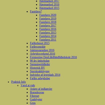
Høstmarked 2017
Høstmarked 2016
Høstmarked 2015
Fastelavn*
Fastelavn 2020
Fastelavn 2019
Fastelavn 2018
Fastelavn 2017
Fastelavn 2016
Fastelavn 2015
Fastelavn 2014
Fastelavn 2011
Fælleshuset 2015
Fællesområde
Juletræstænding 2016
Arbejdsweekend 2016
Fernisering DenLilleBitteBilledskole 2016
90 års fødselsdag
Stemningsbilleder
Historisk BV
Storskraldshygge
Indvielse af legeplads 2014
Fælles arbejdsdag
Praktisk Info
Værd at vide
Anlæg af indkørsler
Brændeovne
Fibernet
Gadelygter
Grus