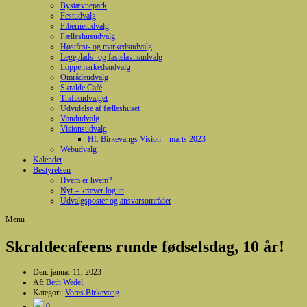
Bystævnepark
Festudvalg
Fibernetudvalg
Fælleshusudvalg
Høstfest- og markedsudvalg
Legeplads- og fastelavnsudvalg
Loppemarkedsudvalg
Områdeudvalg
Skralde Café
Trafikudvalget
Udvidelse af fælleshuset
Vandudvalg
Visionsudvalg
Hf. Birkevangs Vision – marts 2023
Webudvalg
Kalender
Bestyrelsen
Hvem er hvem?
Nyt – kræver log in
Udvalgsposter og ansvarsområder
Menu
Skraldecafeens runde fødselsdag, 10 år!
Den:
januar 11, 2023
Af:
Beth Wedel
Kategori:
Vores Birkevang
0