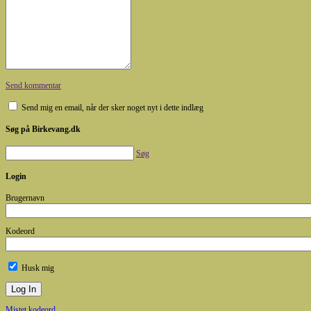
Send kommentar
Send mig en email, når der sker noget nyt i dette indlæg
Søg på Birkevang.dk
Søg
Login
Brugernavn
Kodeord
Husk mig
Mistet kodeord