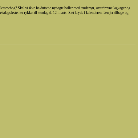
me glemmebog? Skal vi ikke ha duftene nybagte boller med tandsmør, overdrevne lagkager og
sdagsfesten er rykket til søndag d. 12. marts. Sæt kryds i kalenderen, læn jer tilbage og