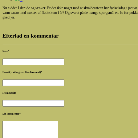
Nu sidder I derude og tænker: Er der ikke noget med at skraldecafeen har fødselsdag i janua
varm cacao med masser af flødeskum i år? Og svaret på de mange spørgsmål er: Jo for pokker da
glæd jer.
Efterlad en kommentar
Navn
*
E-mail(vi vidergiver ikke din e-mail)
*
Hjemmeside
Din kommentar
*