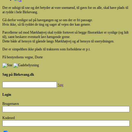
Der er udsigt til sne og det betyder at vore snemænd, til gavn for os alle, skal have plads til
at rydde i hele Birkevang.
Gå derfor venligst ud på havegangen og se om der er fri passage.
Hvis ikke, så få ryddet de ting og sager af vejen der kan genere.
Parcellerne ud mod Mørkhøjvej skal rydde fortovet så begge fliserækker er synlige (og lidt
til), samt beskære eventuelt lavt hængende grene.
Dette både af hensyn til gående langs Mørkhøjvej og af hensyn til snerydningen.
Der er simpelthen ikke plads til traktoren som forholdene er p.t.
På bestyrelsens vegne, Dorte
Søg på Birkevang.dk
Søg
Login
Brugernavn
Kodeord