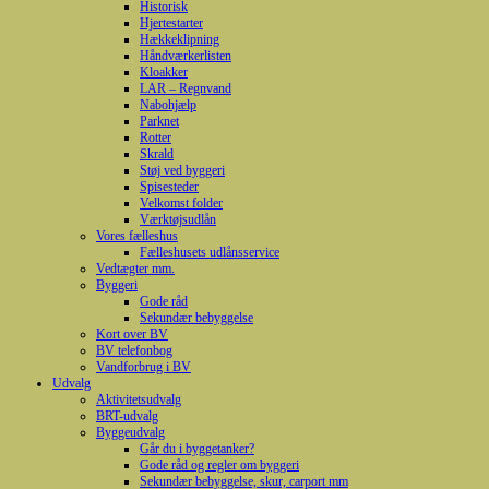
Historisk
Hjertestarter
Hækkeklipning
Håndværkerlisten
Kloakker
LAR – Regnvand
Nabohjælp
Parknet
Rotter
Skrald
Støj ved byggeri
Spisesteder
Velkomst folder
Værktøjsudlån
Vores fælleshus
Fælleshusets udlånsservice
Vedtægter mm.
Byggeri
Gode råd
Sekundær bebyggelse
Kort over BV
BV telefonbog
Vandforbrug i BV
Udvalg
Aktivitetsudvalg
BRT-udvalg
Byggeudvalg
Går du i byggetanker?
Gode råd og regler om byggeri
Sekundær bebyggelse, skur, carport mm