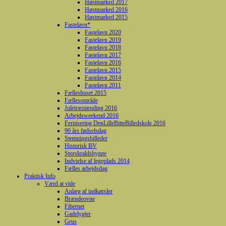
Høstmarked 2017
Høstmarked 2016
Høstmarked 2015
Fastelavn*
Fastelavn 2020
Fastelavn 2019
Fastelavn 2018
Fastelavn 2017
Fastelavn 2016
Fastelavn 2015
Fastelavn 2014
Fastelavn 2011
Fælleshuset 2015
Fællesområde
Juletræstænding 2016
Arbejdsweekend 2016
Fernisering DenLilleBitteBilledskole 2016
90 års fødselsdag
Stemningsbilleder
Historisk BV
Storskraldshygge
Indvielse af legeplads 2014
Fælles arbejdsdag
Praktisk Info
Værd at vide
Anlæg af indkørsler
Brændeovne
Fibernet
Gadelygter
Grus