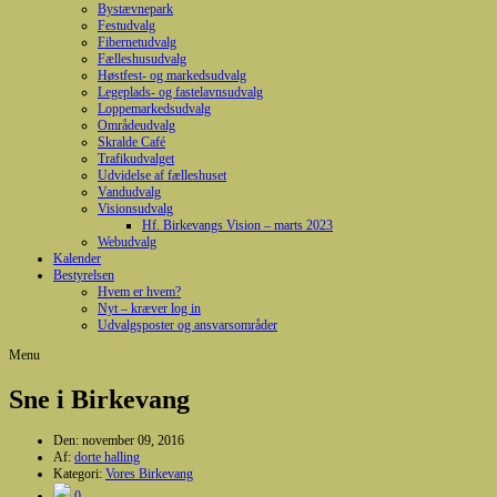
Bystævnepark
Festudvalg
Fibernetudvalg
Fælleshusudvalg
Høstfest- og markedsudvalg
Legeplads- og fastelavnsudvalg
Loppemarkedsudvalg
Områdeudvalg
Skralde Café
Trafikudvalget
Udvidelse af fælleshuset
Vandudvalg
Visionsudvalg
Hf. Birkevangs Vision – marts 2023
Webudvalg
Kalender
Bestyrelsen
Hvem er hvem?
Nyt – kræver log in
Udvalgsposter og ansvarsområder
Menu
Sne i Birkevang
Den:
november 09, 2016
Af:
dorte halling
Kategori:
Vores Birkevang
0