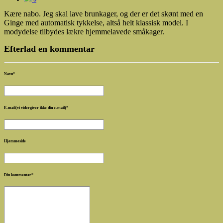
Kære nabo. Jeg skal lave brunkager, og der er det skønt med en
Ginge med automatisk tykkelse, altså helt klassisk model. I
modydelse tilbydes lækre hjemmelavede småkager.
Efterlad en kommentar
Navn
*
E-mail(vi vidergiver ikke din e-mail)
*
Hjemmeside
Din kommentar
*