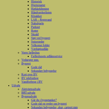
Historisk
Hjertestarter
Hækkeklipning
Håndværkerlisten
Kloakker
LAR – Regnvand
Nabohjælp
Parknet
Rotter
Skrald
Støj ved byggeri
Spisesteder
Velkomst folder
Værktøjsudlån
Vores fælleshus
Fælleshusets udlånsservice
Vedtægter mm.
Byggeri
Gode råd
Sekundær bebyggelse
Kort over BV
BV telefonbog
Vandforbrug i BV
Udvalg
Aktivitetsudvalg
BRT-udvalg
Byggeudvalg
Går du i byggetanker?
Gode råd og regler om byggeri
Sekundær bebyggelse, skur, carport mm