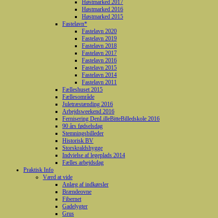
Høstmarked 2017
Høstmarked 2016
Høstmarked 2015
Fastelavn*
Fastelavn 2020
Fastelavn 2019
Fastelavn 2018
Fastelavn 2017
Fastelavn 2016
Fastelavn 2015
Fastelavn 2014
Fastelavn 2011
Fælleshuset 2015
Fællesområde
Juletræstænding 2016
Arbejdsweekend 2016
Fernisering DenLilleBitteBilledskole 2016
90 års fødselsdag
Stemningsbilleder
Historisk BV
Storskraldshygge
Indvielse af legeplads 2014
Fælles arbejdsdag
Praktisk Info
Værd at vide
Anlæg af indkørsler
Brændeovne
Fibernet
Gadelygter
Grus