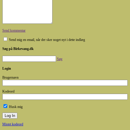
Send kommentar
Send mig en email, når der sker noget nyt i dette indlæg
Søg på Birkevang.dk
Søg
Login
Brugernavn
Kodeord
Husk mig
Mistet kodeord