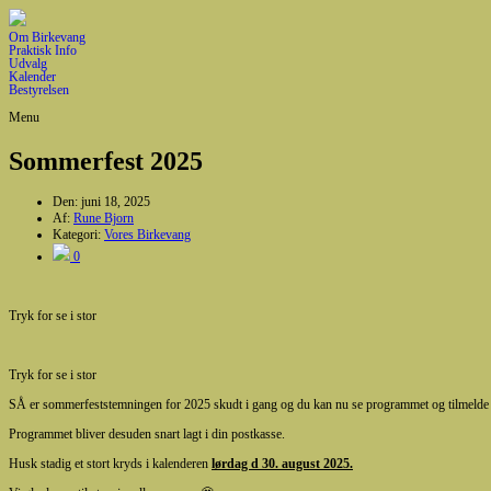
Om Birkevang
Praktisk Info
Udvalg
Kalender
Bestyrelsen
Menu
Sommerfest 2025
Den:
juni 18, 2025
Af:
Rune Bjorn
Kategori:
Vores Birkevang
0
Tryk for se i stor
Tryk for se i stor
SÅ er sommerfeststemningen for 2025 skudt i gang og du kan nu se programmet og tilmelde 
Programmet bliver desuden snart lagt i din postkasse.
Husk stadig et stort kryds i kalenderen
lørdag d 30. august 2025.