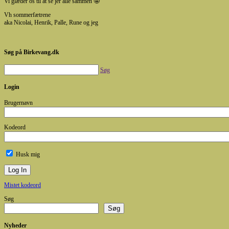
Vi glæder os til at se jer alle sammen 🤩
Vh sommerfætrene
aka Nicolai, Henrik, Palle, Rune og jeg
Søg på Birkevang.dk
Søg
Login
Brugernavn
Kodeord
Husk mig
Mistet kodeord
Søg
Søg
Nyheder