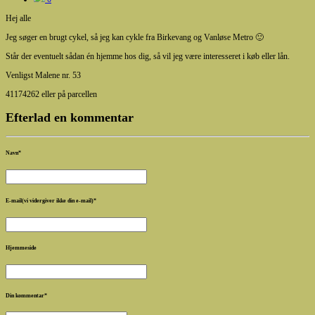
Hej alle
Jeg søger en brugt cykel, så jeg kan cykle fra Birkevang og Vanløse Metro 🙂
Står der eventuelt sådan én hjemme hos dig, så vil jeg være interesseret i køb eller lån.
Venligst Malene nr. 53
41174262 eller på parcellen
Efterlad en kommentar
Navn
*
E-mail(vi vidergiver ikke din e-mail)
*
Hjemmeside
Din kommentar
*