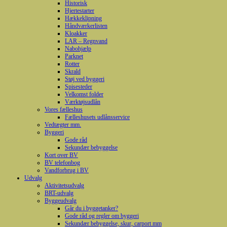
Historisk
Hjertestarter
Hækkeklipning
Håndværkerlisten
Kloakker
LAR – Regnvand
Nabohjælp
Parknet
Rotter
Skrald
Støj ved byggeri
Spisesteder
Velkomst folder
Værktøjsudlån
Vores fælleshus
Fælleshusets udlånsservice
Vedtægter mm.
Byggeri
Gode råd
Sekundær bebyggelse
Kort over BV
BV telefonbog
Vandforbrug i BV
Udvalg
Aktivitetsudvalg
BRT-udvalg
Byggeudvalg
Går du i byggetanker?
Gode råd og regler om byggeri
Sekundær bebyggelse, skur, carport mm