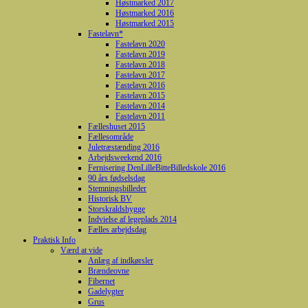
Høstmarked 2017
Høstmarked 2016
Høstmarked 2015
Fastelavn*
Fastelavn 2020
Fastelavn 2019
Fastelavn 2018
Fastelavn 2017
Fastelavn 2016
Fastelavn 2015
Fastelavn 2014
Fastelavn 2011
Fælleshuset 2015
Fællesområde
Juletræstænding 2016
Arbejdsweekend 2016
Fernisering DenLilleBitteBilledskole 2016
90 års fødselsdag
Stemningsbilleder
Historisk BV
Storskraldshygge
Indvielse af legeplads 2014
Fælles arbejdsdag
Praktisk Info
Værd at vide
Anlæg af indkørsler
Brændeovne
Fibernet
Gadelygter
Grus