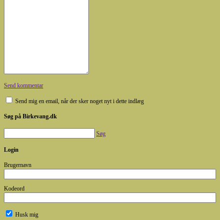
Send kommentar
Send mig en email, når der sker noget nyt i dette indlæg
Søg på Birkevang.dk
Søg
Login
Brugernavn
Kodeord
Husk mig