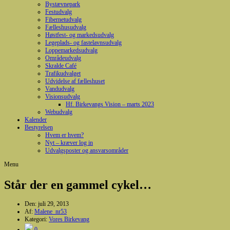
Bystævnepark
Festudvalg
Fibernetudvalg
Fælleshusudvalg
Høstfest- og markedsudvalg
Legeplads- og fastelavnsudvalg
Loppemarkedsudvalg
Områdeudvalg
Skralde Café
Trafikudvalget
Udvidelse af fælleshuset
Vandudvalg
Visionsudvalg
Hf. Birkevangs Vision – marts 2023
Webudvalg
Kalender
Bestyrelsen
Hvem er hvem?
Nyt – kræver log in
Udvalgsposter og ansvarsområder
Menu
Står der en gammel cykel…
Den:
juli 29, 2013
Af:
Malene_nr53
Kategori:
Vores Birkevang
0