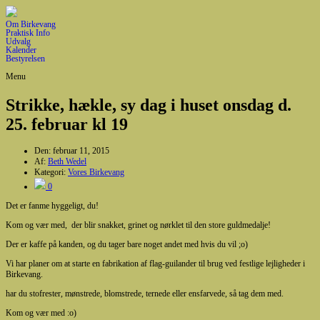
Om Birkevang
Praktisk Info
Udvalg
Kalender
Bestyrelsen
Menu
Strikke, hækle, sy dag i huset onsdag d.
25. februar kl 19
Den:
februar 11, 2015
Af:
Beth Wedel
Kategori:
Vores Birkevang
0
Det er fanme hyggeligt, du!
Kom og vær med, der blir snakket, grinet og nørklet til den store guldmedalje!
Der er kaffe på kanden, og du tager bare noget andet med hvis du vil ;o)
Vi har planer om at starte en fabrikation af flag-guilander til brug ved festlige lejligheder i
Birkevang.
har du stofrester, mønstrede, blomstrede, ternede eller ensfarvede, så tag dem med.
Kom og vær med :o)