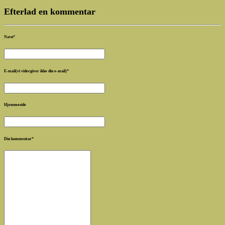
Efterlad en kommentar
Navn
*
E-mail(vi vidergiver ikke din e-mail)
*
Hjemmeside
Din kommentar
*