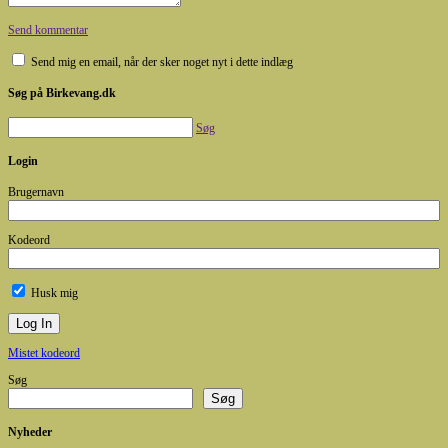
Send kommentar
Send mig en email, når der sker noget nyt i dette indlæg
Søg på Birkevang.dk
Søg
Login
Brugernavn
Kodeord
Husk mig
Mistet kodeord
Søg
Søg
Nyheder