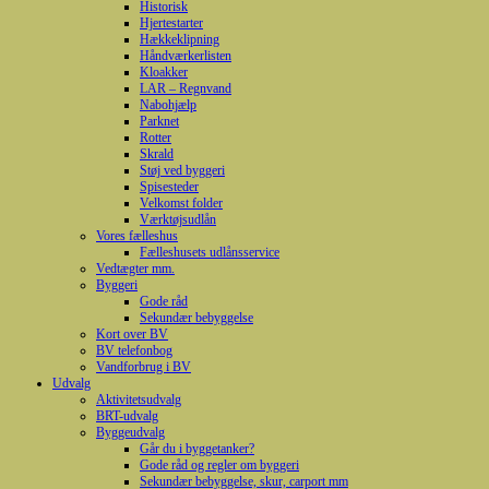
Historisk
Hjertestarter
Hækkeklipning
Håndværkerlisten
Kloakker
LAR – Regnvand
Nabohjælp
Parknet
Rotter
Skrald
Støj ved byggeri
Spisesteder
Velkomst folder
Værktøjsudlån
Vores fælleshus
Fælleshusets udlånsservice
Vedtægter mm.
Byggeri
Gode råd
Sekundær bebyggelse
Kort over BV
BV telefonbog
Vandforbrug i BV
Udvalg
Aktivitetsudvalg
BRT-udvalg
Byggeudvalg
Går du i byggetanker?
Gode råd og regler om byggeri
Sekundær bebyggelse, skur, carport mm