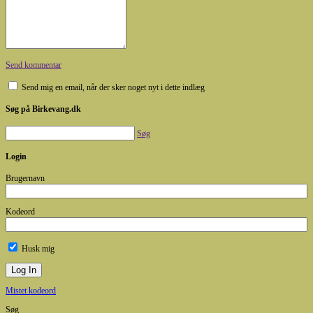
Send kommentar
Send mig en email, når der sker noget nyt i dette indlæg
Søg på Birkevang.dk
Søg
Login
Brugernavn
Kodeord
Husk mig
Mistet kodeord
Søg