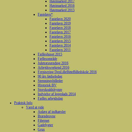
Høstmarked 2017
Høstmarked 2016
Høstmarked 2015
Fastelavn*
Fastelavn 2020
Fastelavn 2019
Fastelavn 2018
Fastelavn 2017
Fastelavn 2016
Fastelavn 2015
Fastelavn 2014
Fastelavn 2011
Fælleshuset 2015
Fællesområde
Juletræstænding 2016
Arbejdsweekend 2016
Fernisering DenLilleBitteBilledskole 2016
90 års fødselsdag
Stemningsbilleder
Historisk BV
Storskraldshygge
Indvielse af legeplads 2014
Fælles arbejdsdag
Praktisk Info
Værd at vide
Anlæg af indkørsler
Brændeovne
Fibernet
Gadelygter
Grus