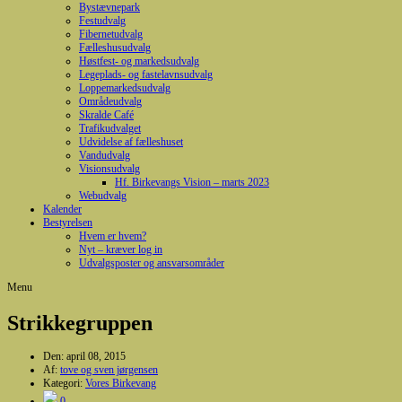
Bystævnepark
Festudvalg
Fibernetudvalg
Fælleshusudvalg
Høstfest- og markedsudvalg
Legeplads- og fastelavnsudvalg
Loppemarkedsudvalg
Områdeudvalg
Skralde Café
Trafikudvalget
Udvidelse af fælleshuset
Vandudvalg
Visionsudvalg
Hf. Birkevangs Vision – marts 2023
Webudvalg
Kalender
Bestyrelsen
Hvem er hvem?
Nyt – kræver log in
Udvalgsposter og ansvarsområder
Menu
Strikkegruppen
Den:
april 08, 2015
Af:
tove og sven jørgensen
Kategori:
Vores Birkevang
0