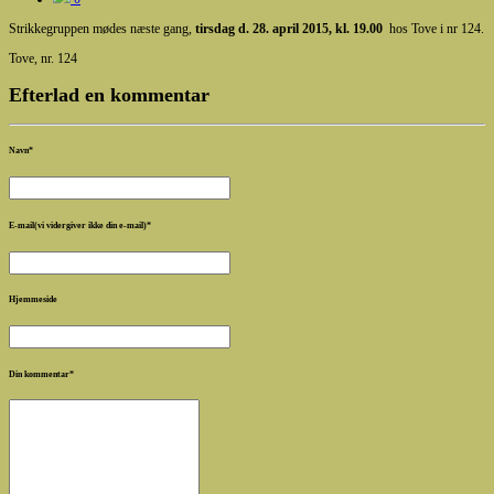
Strikkegruppen mødes næste gang,
tirsdag d. 28. april 2015, kl. 19.00
hos Tove i nr 124.
Tove, nr. 124
Efterlad en kommentar
Navn
*
E-mail(vi vidergiver ikke din e-mail)
*
Hjemmeside
Din kommentar
*