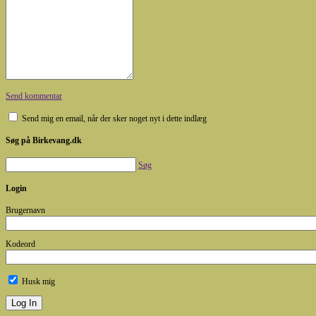
Send kommentar
Send mig en email, når der sker noget nyt i dette indlæg
Søg på Birkevang.dk
Søg
Login
Brugernavn
Kodeord
Husk mig