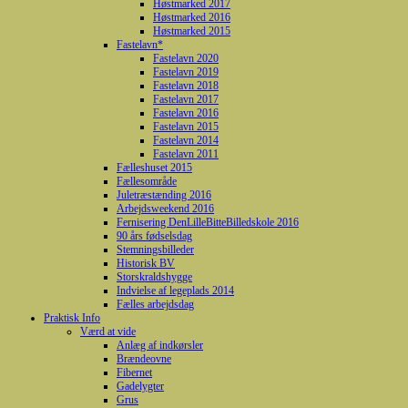
Høstmarked 2017
Høstmarked 2016
Høstmarked 2015
Fastelavn*
Fastelavn 2020
Fastelavn 2019
Fastelavn 2018
Fastelavn 2017
Fastelavn 2016
Fastelavn 2015
Fastelavn 2014
Fastelavn 2011
Fælleshuset 2015
Fællesområde
Juletræstænding 2016
Arbejdsweekend 2016
Fernisering DenLilleBitteBilledskole 2016
90 års fødselsdag
Stemningsbilleder
Historisk BV
Storskraldshygge
Indvielse af legeplads 2014
Fælles arbejdsdag
Praktisk Info
Værd at vide
Anlæg af indkørsler
Brændeovne
Fibernet
Gadelygter
Grus