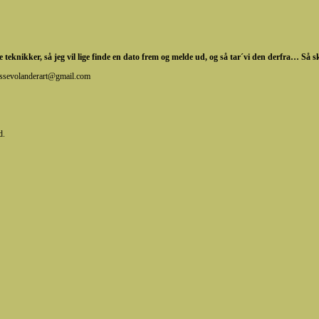
e teknikker, så jeg vil lige finde en dato frem og melde ud, og så tar´vi den derfra… Så 
 sussevolanderart@gmail.com
d.