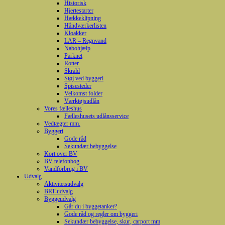
Historisk
Hjertestarter
Hækkeklipning
Håndværkerlisten
Kloakker
LAR – Regnvand
Nabohjælp
Parknet
Rotter
Skrald
Støj ved byggeri
Spisesteder
Velkomst folder
Værktøjsudlån
Vores fælleshus
Fælleshusets udlånsservice
Vedtægter mm.
Byggeri
Gode råd
Sekundær bebyggelse
Kort over BV
BV telefonbog
Vandforbrug i BV
Udvalg
Aktivitetsudvalg
BRT-udvalg
Byggeudvalg
Går du i byggetanker?
Gode råd og regler om byggeri
Sekundær bebyggelse, skur, carport mm