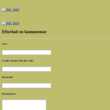
Efterlad en kommentar
Navn
*
E-mail(vi vidergiver ikke din e-mail)
*
Hjemmeside
Din kommentar
*