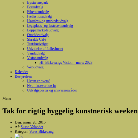
Bystævnepark
Festudvalg
Fibernetudvalg
Fælleshusudvalg
Høstfest- og markedsudvalg
Legeplads- og fastelavnsudvalg
Loppemarkedsudvalg
Områdeudvalg
Skralde Café
Trafikudvalget
Udvidelse af fælleshuset
Vandudvalg
Visionsudvalg
Hf. Birkevangs Vision – marts 2023
Webudvalg
Kalender
Bestyrelsen
Hvem er hvem?
Nyt – kræver log in
Udvalgsposter og ansvarsområder
Menu
Tak for rigtig hyggelig kunstnerisk weekend
Den:
januar 26, 2015
Af:
Susse Volander
Kategori:
Vores Birkevang
0