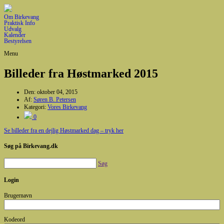
Om Birkevang
Praktisk Info
Udvalg
Kalender
Bestyrelsen
Menu
Billeder fra Høstmarked 2015
Den:
oktober 04, 2015
Af:
Søren B. Petersen
Kategori:
Vores Birkevang
0
Se billeder fra en dejlig Høstmarked dag – tryk her
Søg på Birkevang.dk
Søg
Login
Brugernavn
Kodeord