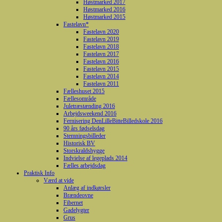
Høstmarked 2017
Høstmarked 2016
Høstmarked 2015
Fastelavn*
Fastelavn 2020
Fastelavn 2019
Fastelavn 2018
Fastelavn 2017
Fastelavn 2016
Fastelavn 2015
Fastelavn 2014
Fastelavn 2011
Fælleshuset 2015
Fællesområde
Juletræstænding 2016
Arbejdsweekend 2016
Fernisering DenLilleBitteBilledskole 2016
90 års fødselsdag
Stemningsbilleder
Historisk BV
Storskraldshygge
Indvielse af legeplads 2014
Fælles arbejdsdag
Praktisk Info
Værd at vide
Anlæg af indkørsler
Brændeovne
Fibernet
Gadelygter
Grus