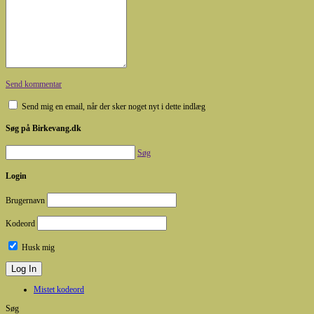
Send kommentar
Send mig en email, når der sker noget nyt i dette indlæg
Søg på Birkevang.dk
Søg
Login
Brugernavn
Kodeord
Husk mig
Mistet kodeord
Søg