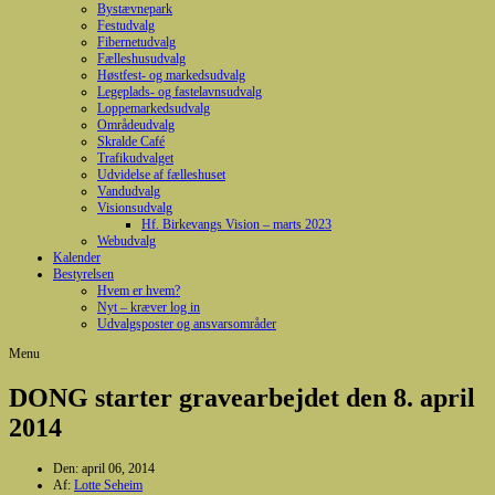
Bystævnepark
Festudvalg
Fibernetudvalg
Fælleshusudvalg
Høstfest- og markedsudvalg
Legeplads- og fastelavnsudvalg
Loppemarkedsudvalg
Områdeudvalg
Skralde Café
Trafikudvalget
Udvidelse af fælleshuset
Vandudvalg
Visionsudvalg
Hf. Birkevangs Vision – marts 2023
Webudvalg
Kalender
Bestyrelsen
Hvem er hvem?
Nyt – kræver log in
Udvalgsposter og ansvarsområder
Menu
DONG starter gravearbejdet den 8. april
2014
Den:
april 06, 2014
Af:
Lotte Seheim