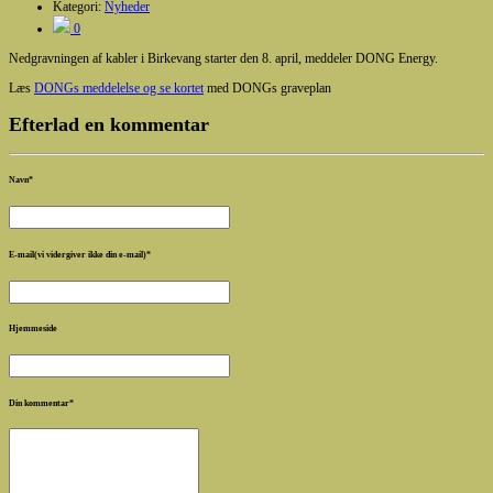
Kategori:
Nyheder
0
Nedgravningen af kabler i Birkevang starter den 8. april, meddeler DONG Energy.
Læs
DONGs meddelelse og se kortet
med DONGs graveplan
Efterlad en kommentar
Navn
*
E-mail(vi vidergiver ikke din e-mail)
*
Hjemmeside
Din kommentar
*