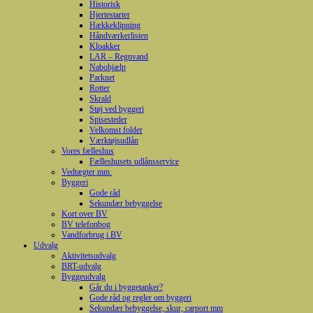
Historisk
Hjertestarter
Hækkeklipning
Håndværkerlisten
Kloakker
LAR – Regnvand
Nabohjælp
Parknet
Rotter
Skrald
Støj ved byggeri
Spisesteder
Velkomst folder
Værktøjsudlån
Vores fælleshus
Fælleshusets udlånsservice
Vedtægter mm.
Byggeri
Gode råd
Sekundær bebyggelse
Kort over BV
BV telefonbog
Vandforbrug i BV
Udvalg
Aktivitetsudvalg
BRT-udvalg
Byggeudvalg
Går du i byggetanker?
Gode råd og regler om byggeri
Sekundær bebyggelse, skur, carport mm