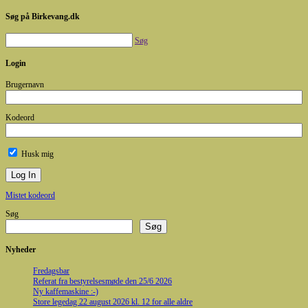
Søg på Birkevang.dk
Søg
Login
Brugernavn
Kodeord
Husk mig
Mistet kodeord
Søg
Søg
Nyheder
Fredagsbar
Referat fra bestyrelsesmøde den 25/6 2026
Ny kaffemaskine :-)
Store legedag 22 august 2026 kl. 12 for alle aldre