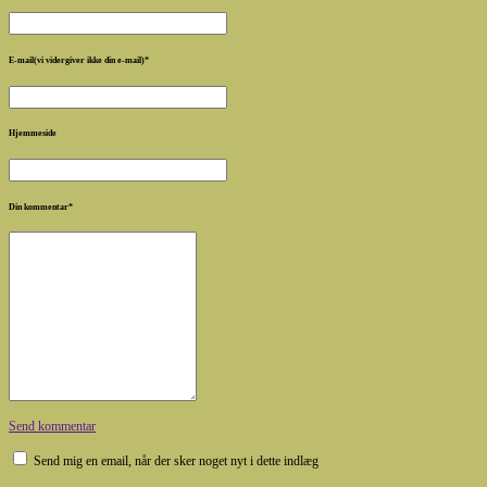
E-mail(vi vidergiver ikke din e-mail)
*
Hjemmeside
Din kommentar
*
Send kommentar
Send mig en email, når der sker noget nyt i dette indlæg