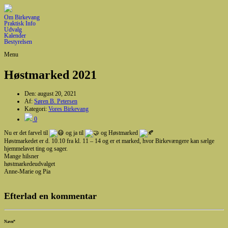
Om Birkevang
Praktisk Info
Udvalg
Kalender
Bestyrelsen
Menu
Høstmarked 2021
Den:
august 20, 2021
Af:
Søren B. Petersen
Kategori:
Vores Birkevang
0
Nu er det farvel til
og ja til
og Høstmarked
Høstmarkedet er d. 10.10 fra kl. 11 – 14 og er et marked, hvor Birkevængere kan sælge
hjemmelavet ting og sager.
Mange hilsner
høstmarkedeudvalget
Anne-Marie og Pia
Efterlad en kommentar
Navn
*