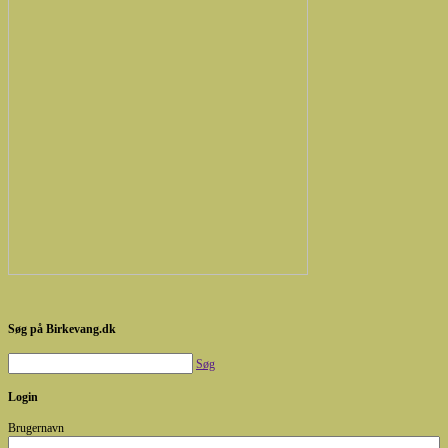
Søg på Birkevang.dk
Søg
Login
Brugernavn