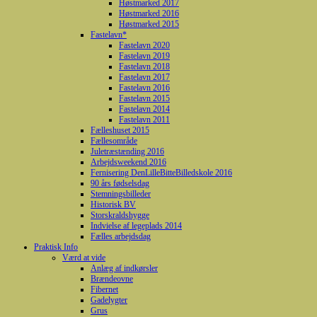
Høstmarked 2017
Høstmarked 2016
Høstmarked 2015
Fastelavn*
Fastelavn 2020
Fastelavn 2019
Fastelavn 2018
Fastelavn 2017
Fastelavn 2016
Fastelavn 2015
Fastelavn 2014
Fastelavn 2011
Fælleshuset 2015
Fællesområde
Juletræstænding 2016
Arbejdsweekend 2016
Fernisering DenLilleBitteBilledskole 2016
90 års fødselsdag
Stemningsbilleder
Historisk BV
Storskraldshygge
Indvielse af legeplads 2014
Fælles arbejdsdag
Praktisk Info
Værd at vide
Anlæg af indkørsler
Brændeovne
Fibernet
Gadelygter
Grus