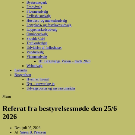
Bystævnepark
Festudvalg
Fibernetudvalg
Fælleshusudvalg
Høstfest- og markedsudvalg
Legeplads- og fastelavnsudvalg
Loppemarkedsudvalg
Områdeudvalg
Skralde Café
Trafikudvalget
Udvidelse af fælleshuset
Vandudvalg
Visionsudvalg
Hf. Birkevangs Vision – marts 2023
Webudvalg
Kalender
Bestyrelsen
Hvem er hvem?
Nyt – kræver log in
Udvalgsposter og ansvarsområder
Menu
Referat fra bestyrelsesmøde den 25/6
2026
Den:
juli 05, 2026
Af:
Søren B. Petersen