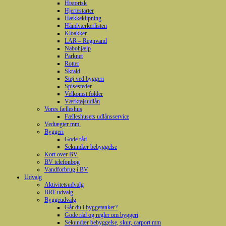
Historisk
Hjertestarter
Hækkeklipning
Håndværkerlisten
Kloakker
LAR – Regnvand
Nabohjælp
Parknet
Rotter
Skrald
Støj ved byggeri
Spisesteder
Velkomst folder
Værktøjsudlån
Vores fælleshus
Fælleshusets udlånsservice
Vedtægter mm.
Byggeri
Gode råd
Sekundær bebyggelse
Kort over BV
BV telefonbog
Vandforbrug i BV
Udvalg
Aktivitetsudvalg
BRT-udvalg
Byggeudvalg
Går du i byggetanker?
Gode råd og regler om byggeri
Sekundær bebyggelse, skur, carport mm