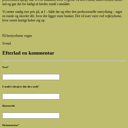
ind og gør det for farligt at færdes rundt i området.
Vi sætter stadig stor pris på, at I – både før og efter den professionelle snerydning – tager
en runde og skovler dér, hvor der ligger store bunker. Det vil især være ved vejkrydsene,
hvor sneen hurtigt hober sig op.
På bestyrelsens vegne
Svend
Efterlad en kommentar
Navn
*
E-mail(vi vidergiver ikke din e-mail)
*
Hjemmeside
Din kommentar
*