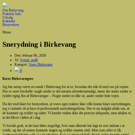
Om Birkevang
Praktisk Info
Udvalg
Kalender
Bestyrelsen
Menu
Snerydning i Birkevang
Den:
februar 06, 2026
Af:
Svend_nr48
Kategori:
Vores Birkevang
0
Kære Birkevængere
Jeg har netop været en runde i Birkevang for at se, hvordan det står til med sne på vejene.
Der er store forskelle: nogle steder er det næsten ufremkommeligt, mens der andre steder er
ryddet rigtig flot af Birkevænger – Nogle steder en lille sti, andre steder hele vejen.
Da det stod klart for bestyrelsen, at vores egen traktor ikke ville kunne klare snerydningen,
tog vi initiativ til at hyre et professionelt snerydningsfirma. Der er nu indgået aftale om, at
de kommer og rydder og salter. Vi kender endnu ikke det præcise tidspunkt, men aftalen er,
at det bliver i løbet af i dag.
Vi forstår godt, at det kan føles ærgerligt, hvis man allerede har lagt en stor indsats i at
rydde, og der så senere kommer nogen og rydder samme sted. Men som sidst vi fik
professionel hjælp, står vi i en situation, hvor vi gerne vil helt i bund, inden frosten sætter