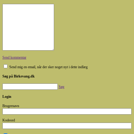
Send kommentar
Send mig en email, når der sker noget nyt i dette indlæg
Søg på Birkevang.dk
Søg
Login
Brugernavn
Kodeord