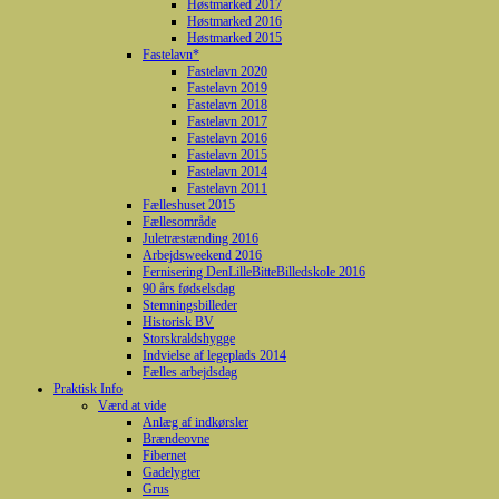
Høstmarked 2017
Høstmarked 2016
Høstmarked 2015
Fastelavn*
Fastelavn 2020
Fastelavn 2019
Fastelavn 2018
Fastelavn 2017
Fastelavn 2016
Fastelavn 2015
Fastelavn 2014
Fastelavn 2011
Fælleshuset 2015
Fællesområde
Juletræstænding 2016
Arbejdsweekend 2016
Fernisering DenLilleBitteBilledskole 2016
90 års fødselsdag
Stemningsbilleder
Historisk BV
Storskraldshygge
Indvielse af legeplads 2014
Fælles arbejdsdag
Praktisk Info
Værd at vide
Anlæg af indkørsler
Brændeovne
Fibernet
Gadelygter
Grus