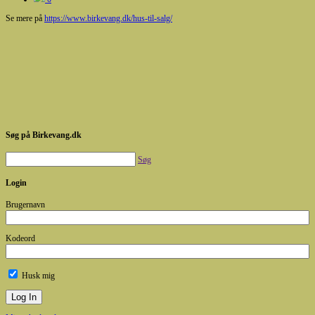
Se mere på
https://www.birkevang.dk/hus-til-salg/
Søg på Birkevang.dk
Søg
Login
Brugernavn
Kodeord
Husk mig