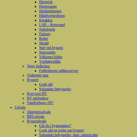
Historisk
Hjertestarter
Hækkeklipning
Håndværkerlisten
Kloakker
LAR – Regnvand
Nabohjælp
Parknet
Rotter
Skrald
Støj ved byggeri
Spisesteder
Velkomst folder
Værktøjsudlån
Vores fælleshus
Fælleshusets udlånsservice
Vedtægter mm.
Byggeri
Gode råd
Sekundær bebyggelse
Kort over BV
BV telefonbog
Vandforbrug i BV
Udvalg
Aktivitetsudvalg
BRT-udvalg
Byggeudvalg
Går du i byggetanker?
Gode råd og regler om byggeri
Sekundær bebyggelse, skur, carport mm