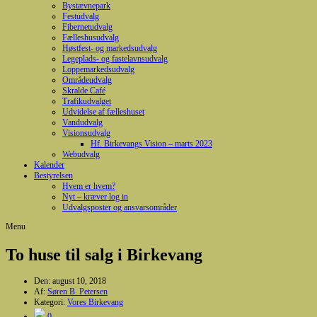
Bystævnepark
Festudvalg
Fibernetudvalg
Fælleshusudvalg
Høstfest- og markedsudvalg
Legeplads- og fastelavnsudvalg
Loppemarkedsudvalg
Områdeudvalg
Skralde Café
Trafikudvalget
Udvidelse af fælleshuset
Vandudvalg
Visionsudvalg
Hf. Birkevangs Vision – marts 2023
Webudvalg
Kalender
Bestyrelsen
Hvem er hvem?
Nyt – kræver log in
Udvalgsposter og ansvarsområder
Menu
To huse til salg i Birkevang
Den:
august 10, 2018
Af:
Søren B. Petersen
Kategori:
Vores Birkevang
0